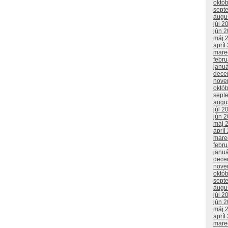
októ
sept
augu
júl 2
jún 
máj 
apríl
mare
febr
janu
dece
nove
októ
sept
augu
júl 2
jún 
máj 
apríl
mare
febr
janu
dece
nove
októ
sept
augu
júl 2
jún 
máj 
apríl
mare