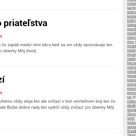
inšpi
jazyk
jedn
koni
priateľstva
kráľo
láska
manž
medi
ik
men
moc
á čo zapáli medzi nimi iskru keď sa oni vždy spoznávajú len
modl
múdr
o zbierky Môj život)
myse
náde
Neza
ochr
odva
zí
pies
poko
poma
prav
ik
proro
raj
(4
uhému vždy stoja kto ale zvíťazí v tom smrteľnom boji ten čo
rodi
skutk
de Božie dobré rady kto vydrží vždy zvíťazí (zo zbierky Môj
slová
Slov
smrť
spás
sprav
šťast
Stvor