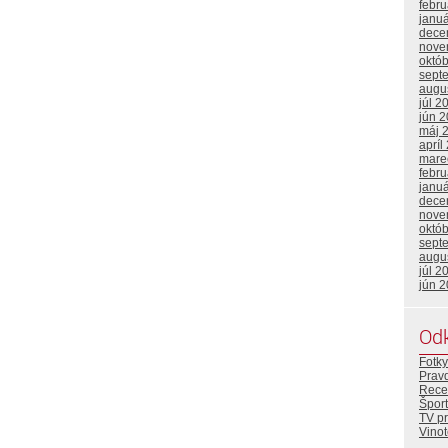
febr
janu
dece
nove
októ
sept
augu
júl 2
jún 
máj 
apríl
mare
febr
janu
dece
nove
októ
sept
augu
júl 2
jún 
Od
Fotky
Prav
Rece
Šport
TV p
Vino