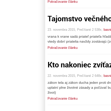
Pokračovanie článku
Tajomstvo večného 
23. novembra 2015, Prečítané 2 538x,
basn
vrana k vrane sadá priateľ priateľa hľad
vtedy dobrí priatelia navždy zostávajú (z
Pokračovanie článku
Kto nakoniec zvíťa
22. novembra 2015, Prečítané 2 648x,
basn
zákon tela aj zákon ducha jeden proti dr
uplatní plne životné zásady a počúvať bu
život)
Pokračovanie článku