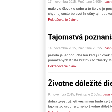
17. novembra 2015, Prečítané 2 608x,
basn
málo vie človek o sebe a to čo vie je po
chybnej ceste bo svet hriešný aj nedokona
Pokračovanie článku
Tajomstvá poznani
14. novembra 2015, Prečítané 2 522x,
basn
pravda je jednoduchá len keď ju človek 
pomazaných Krista bratov (zo zbierky Mô
Pokračovanie článku
Životne dôležité di
9. novembra 2015, Prečítané 2 665x,
basni
dobrá zvesť už letí vesmírom bude celý 
tajomstvo urobí si z neho životne dôležit