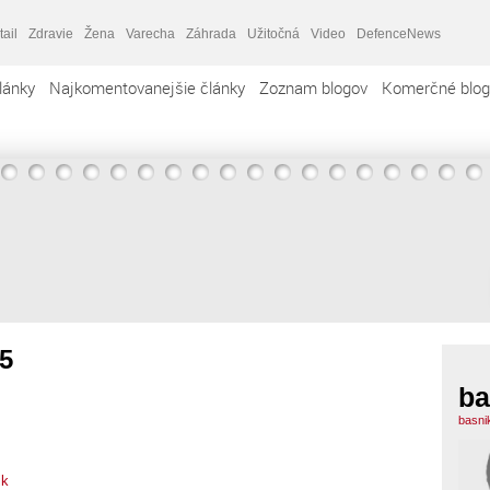
tail
Zdravie
Žena
Varecha
Záhrada
Užitočná
Video
DefenceNews
lánky
Najkomentovanejšie články
Zoznam blogov
Komerčné blog
5
ba
basni
ik