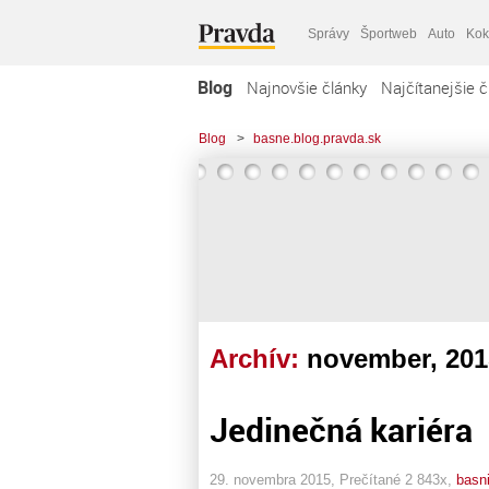
Správy
Športweb
Auto
Kok
Blog
Najnovšie články
Najčítanejšie č
Blog
>
basne.blog.pravda.sk
Archív:
november, 201
Jedinečná kariéra
29. novembra 2015, Prečítané 2 843x,
basn