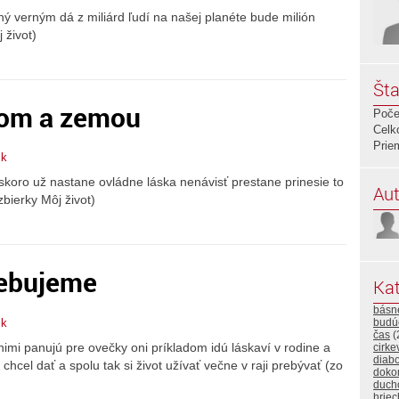
čný verným dá z miliárd ľudí na našej planéte bude milión
 život)
Šta
om a zemou
Poče
Celk
Prie
ik
skoro už nastane ovládne láska nenávisť prestane prinesie to
Aut
bierky Môj život)
rebujeme
Kat
básn
ik
budú
čas
(
 nimi panujú pre ovečky oni príkladom idú láskaví v rodine a
cirke
diabo
hcel dať a spolu tak si život užívať večne v raji prebývať (zo
doko
duch
hriec