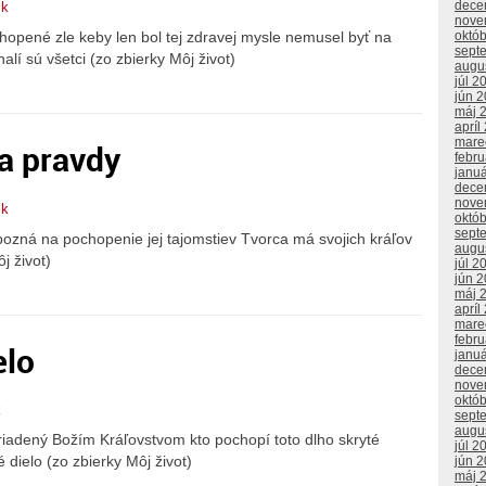
dece
ik
nove
chopené zle keby len bol tej zdravej mysle nemusel byť na
októ
sept
lí sú všetci (zo zbierky Môj život)
augu
júl 2
jún 
máj 
apríl
mare
a pravdy
febr
janu
dece
nove
ik
októ
sept
pozná na pochopenie jej tajomstiev Tvorca má svojich kráľov
augu
j život)
júl 2
jún 
máj 
apríl
mare
febr
elo
janu
dece
nove
októ
k
sept
augu
riadený Božím Kráľovstvom kto pochopí toto dlho skryté
júl 2
é dielo (zo zbierky Môj život)
jún 
máj 