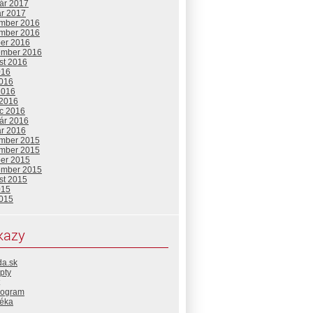
uár 2017
ár 2017
mber 2016
mber 2016
ber 2016
ember 2016
st 2016
016
2016
2016
 2016
c 2016
uár 2016
ár 2016
mber 2015
mber 2015
ber 2015
ember 2015
st 2015
015
2015
kazy
da.sk
pty
rogram
téka