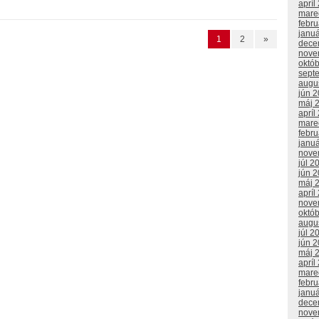
apríl
mare
febr
janu
1
2
»
dece
nove
októ
sept
augu
jún 
máj 
apríl
mare
febr
janu
nove
júl 2
jún 
máj 
apríl
nove
októ
augu
júl 2
jún 
máj 
apríl
mare
febr
janu
dece
nove