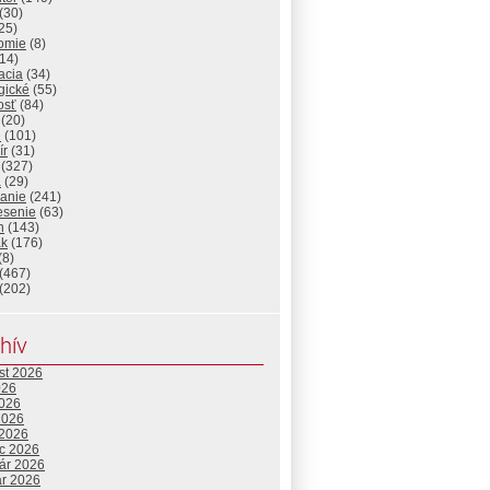
(30)
25)
omie
(8)
14)
acia
(34)
gické
(55)
osť
(84)
(20)
e
(101)
ír
(31)
(327)
a
(29)
lanie
(241)
esenie
(63)
n
(143)
ak
(176)
(8)
(467)
(202)
hív
st 2026
026
2026
2026
 2026
c 2026
uár 2026
ár 2026