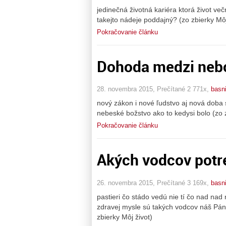
jedinečná životná kariéra ktorá život ve
takejto nádeje poddajný? (zo zbierky Môj
Pokračovanie článku
Dohoda medzi neb
28. novembra 2015, Prečítané 2 771x,
basn
nový zákon i nové ľudstvo aj nová doba 
nebeské božstvo ako to kedysi bolo (zo z
Pokračovanie článku
Akých vodcov pot
26. novembra 2015, Prečítané 3 169x,
basn
pastieri čo stádo vedú nie tí čo nad nad
zdravej mysle sú takých vodcov náš Pán c
zbierky Môj život)