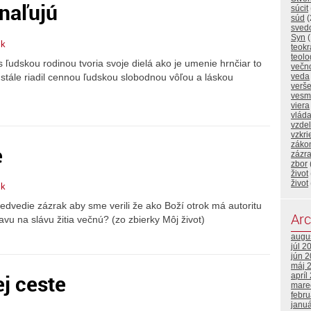
naľujú
súcit
súd
(
sved
Syn
(
ik
teokr
teolo
 ľudskou rodinou tvoria svoje dielá ako je umenie hrnčiar to
večn
ustále riadil cennou ľudskou slobodnou vôľou a láskou
veda
verš
vesm
viera
vlád
vzde
vzkri
záko
e
zázr
zbor
život
život
ik
edvedie zázrak aby sme verili že ako Boží otrok má autoritu
Arc
avu na slávu žitia večnú? (zo zbierky Môj život)
augu
júl 2
jún 
máj 
j ceste
apríl
mare
febr
janu