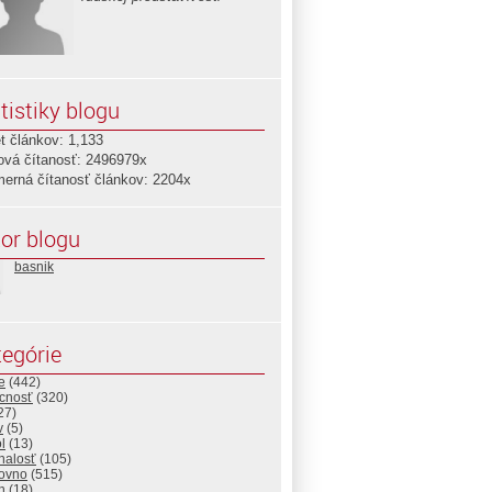
tistiky blogu
t článkov: 1,133
ová čítanosť: 2496979x
merná čítanosť článkov: 2204x
or blogu
basnik
egórie
e
(442)
cnosť
(320)
27)
v
(5)
l
(13)
nalosť
(105)
ovno
(515)
h
(18)