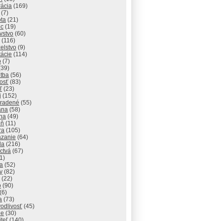
rácia
(169)
(7)
ota
(21)
ec
(19)
vstvo
(60)
(116)
elstvo
(9)
tácie
(114)
o
(7)
(39)
itba
(56)
osť
(83)
ľ
(23)
j
(152)
radené
(55)
ana
(58)
ha
(49)
eň
(11)
ra
(105)
zanie
(64)
da
(216)
ctvá
(67)
1)
na
(52)
y
(82)
(22)
o
(90)
(6)
a
(73)
odlivosť
(45)
ie
(30)
iteľ
(140)