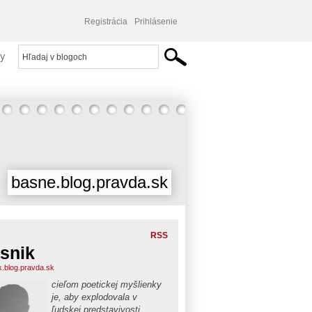
Registrácia
Prihlásenie
y
basne.blog.pravda.sk
RSS
snik
k.blog.pravda.sk
cieľom poetickej myšlienky
je, aby explodovala v
ľudskej predstavivosti