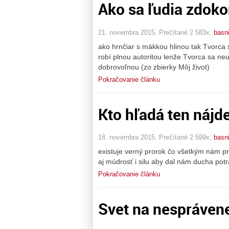
Ako sa ľudia zdoko
21. novembra 2015, Prečítané 2 583x,
basn
ako hrnčiar s mäkkou hlinou tak Tvorca s
robí plnou autoritou lenže Tvorca sa ne
dobrovoľnou (zo zbierky Môj život)
Pokračovanie článku
Kto hľadá ten nájd
18. novembra 2015, Prečítané 2 599x,
basn
existuje verný prorok čo všetkým nám pr
aj múdrosť i silu aby dal nám ducha potr
Pokračovanie článku
Svet na nesprávene