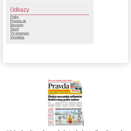
Odkazy
Fotky
Pravda.sk
Recepty
Šport
TV program
Vinotéka