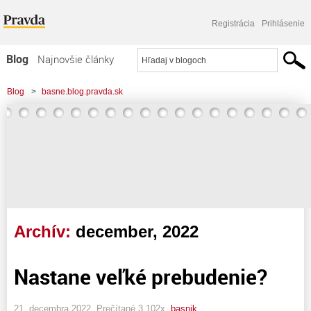
Registrácia
Prihlásenie
Blog
Najnovšie články
Najčítanejšie články
Blog
>
basne.blog.pravda.sk
Najkomentovanejšie články
Zoznam blogov
Komerčné blogy
Archív:
december, 2022
Nastane veľké prebudenie?
21. decembra 2022, Prečítané 3 102x,
basnik