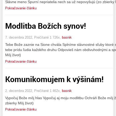
Slávne meno Spurní nepriatelia nech sa už nepovyšujú (zo zbierky M
Pokračovanie článku
Modlitba Božích synov!
7. decembra 2022, Prečítané 1 726x,
basnik
Tebe Bože zaznie na Sione chvála Splníme slávnostné sľuby ktoré 
tebe prídu ľudia každého druhu Odpovieš nám obdivuhodnými a spr
Môj život)
Pokračovanie článku
Komunikomujem k výšinám!
2. decembra 2022, Prečítané 1 462x,
basnik
Vypočuj Bože môj hlas Vypočuj aj moju modlitbu Ochráň Bože môj ži
zbierky Môj život)
Pokračovanie článku