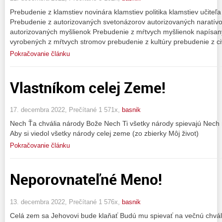
Prebudenie z klamstiev novinára klamstiev politika klamstiev učiteľ
Prebudenie z autorizovaných svetonázorov autorizovaných naratívo
autorizovaných myšlienok Prebudenie z mŕtvych myšlienok napísa
vyrobených z mŕtvych stromov prebudenie z kultúry prebudenie z civ
Pokračovanie článku
Vlastníkom celej Zeme!
17. decembra 2022, Prečítané 1 571x,
basnik
Nech Ťa chvália národy Bože Nech Ti všetky národy spievajú Nech 
Aby si viedol všetky národy celej zeme (zo zbierky Môj život)
Pokračovanie článku
Neporovnateľné Meno!
13. decembra 2022, Prečítané 1 576x,
basnik
Celá zem sa Jehovovi bude klaňať Budú mu spievať na večnú chvál