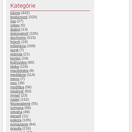
Kategórie
básne
(442)
budúcnosť
(320)
čas
(27)
cirkev
(5)
diabol
(13)
dokonalosť
(105)
duchovno
(515)
hriech
(18)
inšpirácia
(169)
jazyk
(7)
jednota
(21)
koniec
(19)
kráľovstvo
(60)
láska
(116)
manželstvo
(9)
meditácie
(114)
meno
(7)
moc
(39)
modlitba
(56)
múdrosť
(83)
myseľ
(23)
nádej
(152)
Nezaradené
(55)
ochrana
(58)
odvaha
(49)
pieseň
(11)
pokora
(105)
pomazanie
(64)
pravda
(216)