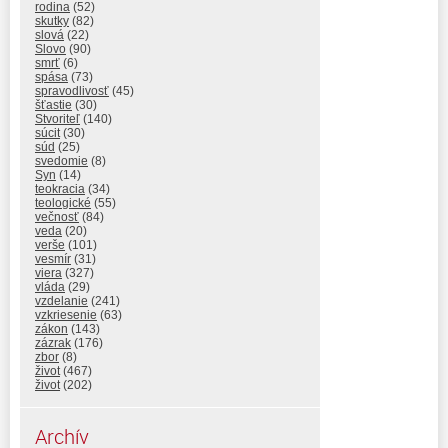
rodina
(52)
skutky
(82)
slová
(22)
Slovo
(90)
smrť
(6)
spása
(73)
spravodlivosť
(45)
šťastie
(30)
Stvoriteľ
(140)
súcit
(30)
súd
(25)
svedomie
(8)
Syn
(14)
teokracia
(34)
teologické
(55)
večnosť
(84)
veda
(20)
verše
(101)
vesmír
(31)
viera
(327)
vláda
(29)
vzdelanie
(241)
vzkriesenie
(63)
zákon
(143)
zázrak
(176)
zbor
(8)
život
(467)
život
(202)
Archív