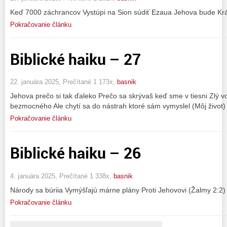
Keď 7000 záchrancov Vystúpi na Sion súdiť Ezaua Jehova bude Krá
Pokračovanie článku
Biblické haiku – 27
22. januára 2025, Prečítané 1 173x,
basnik
Jehova prečo si tak ďaleko Prečo sa skrývaš keď sme v tiesni Zlý v
bezmocného Ale chytí sa do nástrah ktoré sám vymyslel (Môj život)
Pokračovanie článku
Biblické haiku – 26
4. januára 2025, Prečítané 1 338x,
basnik
Národy sa búriia Vymýšľajú márne plány Proti Jehovovi (Žalmy 2:2) 
Pokračovanie článku