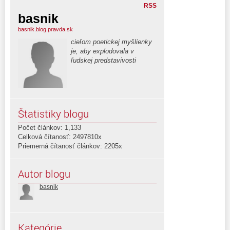
RSS
basnik
basnik.blog.pravda.sk
cieľom poetickej myšlienky
je, aby explodovala v
ľudskej predstavivosti
Štatistiky blogu
Počet článkov: 1,133
Celková čítanosť: 2497810x
Priemerná čítanosť článkov: 2205x
Autor blogu
basnik
Kategórie