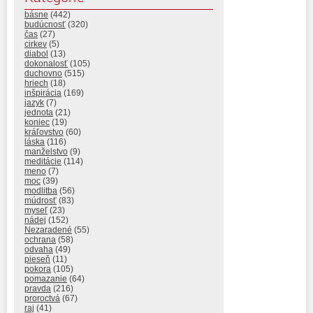
básne
(442)
budúcnosť
(320)
čas
(27)
cirkev
(5)
diabol
(13)
dokonalosť
(105)
duchovno
(515)
hriech
(18)
inšpirácia
(169)
jazyk
(7)
jednota
(21)
koniec
(19)
kráľovstvo
(60)
láska
(116)
manželstvo
(9)
meditácie
(114)
meno
(7)
moc
(39)
modlitba
(56)
múdrosť
(83)
myseľ
(23)
nádej
(152)
Nezaradené
(55)
ochrana
(58)
odvaha
(49)
pieseň
(11)
pokora
(105)
pomazanie
(64)
pravda
(216)
proroctvá
(67)
raj
(41)