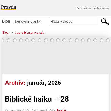
Registrácia
Prihlásenie
Blog
Najnovšie články
Najčítanejšie články
Blog
>
basne.blog.pravda.sk
Najkomentovanejšie články
Zoznam blogov
Komerčné blogy
Archív:
január, 2025
Biblické haiku – 28
29. januára 2025, Prečítané 1 252x,
basnik