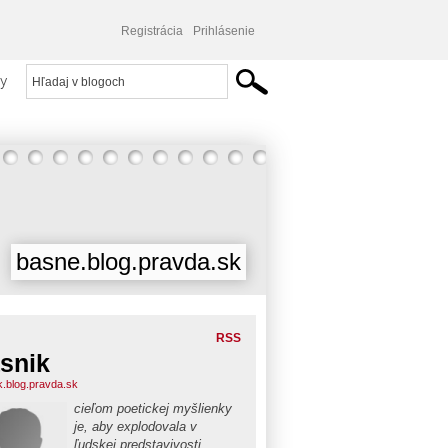
Registrácia
Prihlásenie
y
basne.blog.pravda.sk
RSS
snik
k.blog.pravda.sk
cieľom poetickej myšlienky
je, aby explodovala v
ľudskej predstavivosti