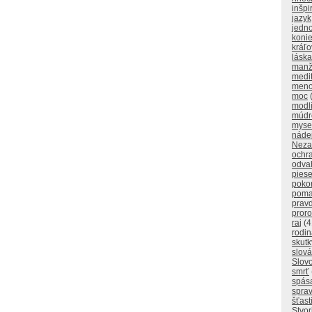
inšpi
jazyk
jedn
koni
kráľo
láska
manž
medi
men
moc
modl
múdr
myse
náde
Neza
ochr
odva
pies
poko
poma
prav
proro
raj
(4
rodi
skutk
slová
Slov
smrť
spás
sprav
šťast
Stvor