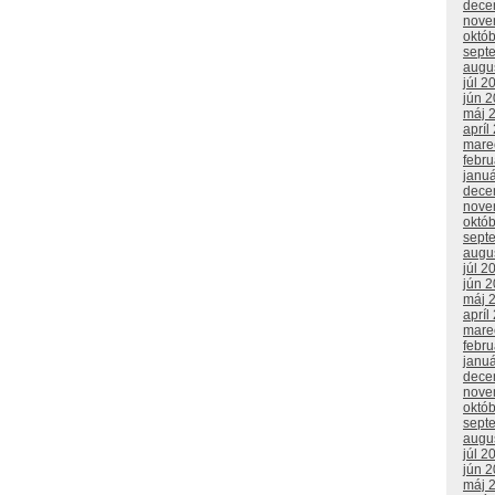
dece
nove
októ
sept
augu
júl 2
jún 
máj 
apríl
mare
febr
janu
dece
nove
októ
sept
augu
júl 2
jún 
máj 
apríl
mare
febr
janu
dece
nove
októ
sept
augu
júl 2
jún 
máj 