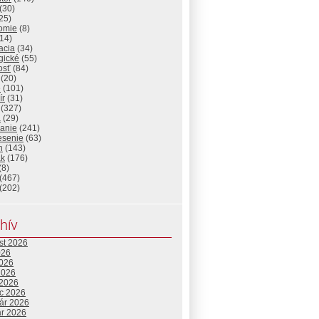
(30)
25)
omie
(8)
14)
acia
(34)
gické
(55)
osť
(84)
(20)
e
(101)
ír
(31)
(327)
a
(29)
lanie
(241)
esenie
(63)
n
(143)
ak
(176)
(8)
(467)
(202)
hív
st 2026
026
2026
2026
 2026
c 2026
uár 2026
ár 2026