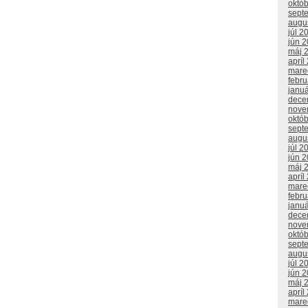
októ
sept
augu
júl 2
jún 
máj 
apríl
mare
febr
janu
dece
nove
októ
sept
augu
júl 2
jún 
máj 
apríl
mare
febr
janu
dece
nove
októ
sept
augu
júl 2
jún 
máj 
apríl
mare