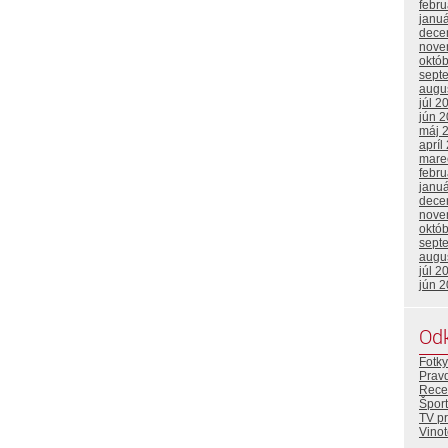
febr
janu
dece
nove
októ
sept
augu
júl 2
jún 
máj 
apríl
mare
febr
janu
dece
nove
októ
sept
augu
júl 2
jún 
Od
Fotky
Prav
Rece
Šport
TV p
Vino