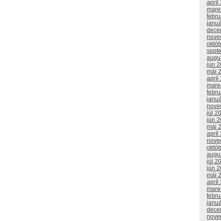
apríl
mare
febr
janu
dece
nove
októ
sept
augu
jún 
máj 
apríl
mare
febr
janu
nove
júl 2
jún 
máj 
apríl
nove
októ
augu
júl 2
jún 
máj 
apríl
mare
febr
janu
dece
nove