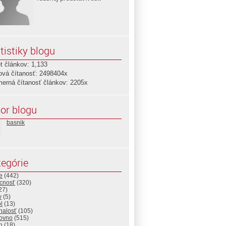
tistiky blogu
t článkov: 1,133
ová čítanosť: 2498404x
merná čítanosť článkov: 2205x
or blogu
basnik
egórie
e
(442)
cnosť
(320)
27)
v
(5)
l
(13)
nalosť
(105)
ovno
(515)
h
(18)