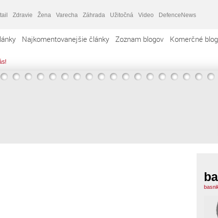
tail
Zdravie
Žena
Varecha
Záhrada
Užitočná
Video
DefenceNews
lánky
Najkomentovanejšie články
Zoznam blogov
Komerčné blog
ás!
ba
basni