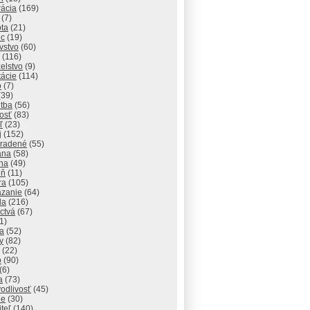
rácia
(169)
(7)
ota
(21)
ec
(19)
vstvo
(60)
(116)
elstvo
(9)
tácie
(114)
o
(7)
(39)
itba
(56)
osť
(83)
ľ
(23)
j
(152)
radené
(55)
ana
(58)
ha
(49)
eň
(11)
ra
(105)
zanie
(64)
da
(216)
ctvá
(67)
1)
na
(52)
y
(82)
(22)
o
(90)
(6)
a
(73)
odlivosť
(45)
ie
(30)
iteľ
(140)