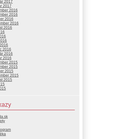
uár 2017
ár 2017
mber 2016
mber 2016
ber 2016
ember 2016
st 2016
016
2016
2016
 2016
c 2016
uár 2016
ár 2016
mber 2015
mber 2015
ber 2015
ember 2015
st 2015
015
2015
kazy
da.sk
pty
rogram
téka