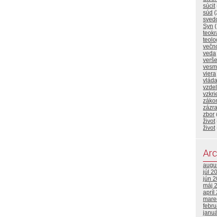
súcit
súd
(
sved
Syn
(
teokr
teolo
večn
veda
verš
vesm
viera
vlád
vzde
vzkri
záko
zázr
zbor
život
život
Arc
augu
júl 2
jún 
máj 
apríl
mare
febr
janu