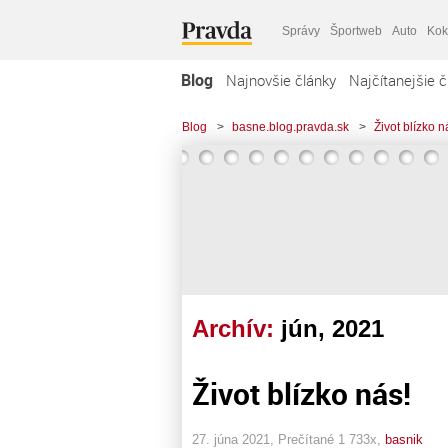
Správy
Športweb
Auto
Kok
Blog
Najnovšie články
Najčítanejšie č
Blog
>
basne.blog.pravda.sk
>
Život blízko n
Archív:
jún, 2021
Život blízko nás!
27. júna 2021, Prečítané 1 733x,
basnik