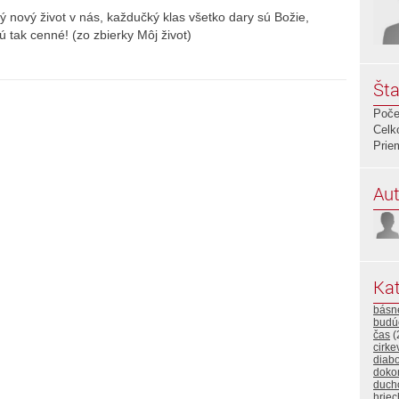
ý nový život v nás, každučký klas všetko dary sú Božie,
 tak cenné! (zo zbierky Môj život)
Šta
Poče
Celk
Prie
Aut
Kat
básn
budú
čas
(
cirke
diabo
doko
duch
hriec