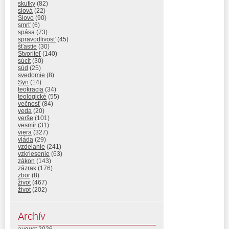
skutky
(82)
slová
(22)
Slovo
(90)
smrť
(6)
spása
(73)
spravodlivosť
(45)
šťastie
(30)
Stvoriteľ
(140)
súcit
(30)
súd
(25)
svedomie
(8)
Syn
(14)
teokracia
(34)
teologické
(55)
večnosť
(84)
veda
(20)
verše
(101)
vesmír
(31)
viera
(327)
vláda
(29)
vzdelanie
(241)
vzkriesenie
(63)
zákon
(143)
zázrak
(176)
zbor
(8)
život
(467)
život
(202)
Archív