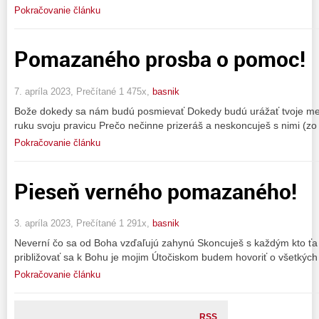
Pokračovanie článku
Pomazaného prosba o pomoc!
7. apríla 2023, Prečítané 1 475x,
basnik
Bože dokedy sa nám budú posmievať Dokedy budú urážať tvoje me
ruku svoju pravicu Prečo nečinne prizeráš a neskoncuješ s nimi (zo 
Pokračovanie článku
Pieseň verného pomazaného!
3. apríla 2023, Prečítané 1 291x,
basnik
Neverní čo sa od Boha vzďaľujú zahynú Skoncuješ s každým kto ťa
približovať sa k Bohu je mojim Útočiskom budem hovoriť o všetkých j
Pokračovanie článku
RSS