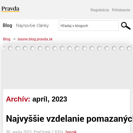
Registrácia
Prihlásenie
Blog
Najnovšie články
Najčítanejšie články
Blog
>
basne.blog.pravda.sk
Najkomentovanejšie články
Zoznam blogov
Komerčné blogy
Archív:
apríl, 2023
Najvyššie vzdelanie pomazanýc
30. apríla 2023, Prečítané 1 632x,
basnik