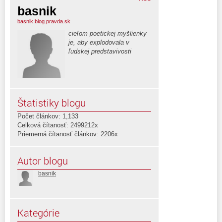
basnik
basnik.blog.pravda.sk
cieľom poetickej myšlienky
je, aby explodovala v
ľudskej predstavivosti
Štatistiky blogu
Počet článkov: 1,133
Celková čítanosť: 2499212x
Priemerná čítanosť článkov: 2206x
Autor blogu
basnik
Kategórie