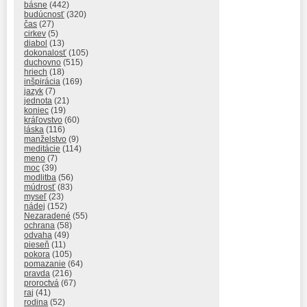
básne
(442)
budúcnosť
(320)
čas
(27)
cirkev
(5)
diabol
(13)
dokonalosť
(105)
duchovno
(515)
hriech
(18)
inšpirácia
(169)
jazyk
(7)
jednota
(21)
koniec
(19)
kráľovstvo
(60)
láska
(116)
manželstvo
(9)
meditácie
(114)
meno
(7)
moc
(39)
modlitba
(56)
múdrosť
(83)
myseľ
(23)
nádej
(152)
Nezaradené
(55)
ochrana
(58)
odvaha
(49)
pieseň
(11)
pokora
(105)
pomazanie
(64)
pravda
(216)
proroctvá
(67)
raj
(41)
rodina
(52)