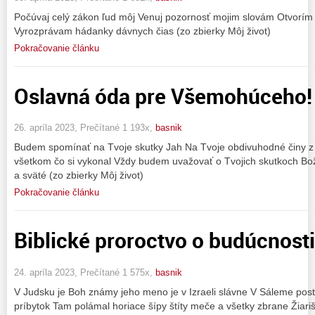
Počúvaj celý zákon ľud môj Venuj pozornosť mojim slovám Otvorím 
Vyrozprávam hádanky dávnych čias (zo zbierky Môj život)
Pokračovanie článku
Oslavná óda pre Všemohúceho!
26. apríla 2023, Prečítané 1 193x,
basnik
Budem spomínať na Tvoje skutky Jah Na Tvoje obdivuhodné činy z
všetkom čo si vykonal Vždy budem uvažovať o Tvojich skutkoch Bož
a sväté (zo zbierky Môj život)
Pokračovanie článku
Biblické proroctvo o budúcnosti
24. apríla 2023, Prečítané 1 575x,
basnik
V Judsku je Boh známy jeho meno je v Izraeli slávne V Sáleme posta
príbytok Tam polámal horiace šípy štíty meče a všetky zbrane Žiari