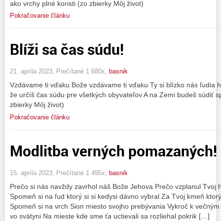
ako vrchy plné koristi (zo zbierky Môj život)
Pokračovanie článku
Blíži sa čas súdu!
21. apríla 2023, Prečítané 1 680x,
basnik
Vzdávame ti vďaku Bože vzdávame ti vďaku Ty si blízko nás ľudia h
že určíš čas súdu pre všetkých obyvateľov A na Zemi budeš súdiť s
zbierky Môj život)
Pokračovanie článku
Modlitba verných pomazaných!
15. apríla 2023, Prečítané 1 495x,
basnik
Prečo si nás navždy zavrhol náš Bože Jehova Prečo vzplanul Tvoj h
Spomeň si na ľud ktorý si si kedysi dávno vybral Za Tvoj kmeň ktorý
Spomeň si na vrch Sion miesto svojho prebývania Vykroč k večným r
vo svätyni Na mieste kde sme ťa uctievali sa rozliehal pokrik […]