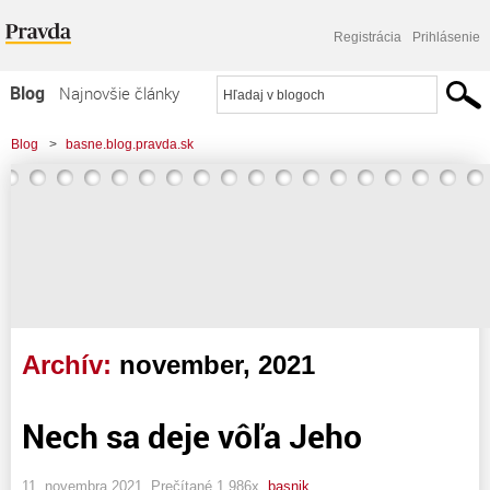
Registrácia
Prihlásenie
Blog
Najnovšie články
Najčítanejšie články
Blog
>
basne.blog.pravda.sk
Najkomentovanejšie články
Zoznam blogov
Komerčné blogy
Archív:
november, 2021
Nech sa deje vôľa Jeho
11. novembra 2021, Prečítané 1 986x,
basnik