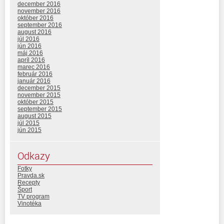
december 2016
november 2016
október 2016
september 2016
august 2016
júl 2016
jún 2016
máj 2016
apríl 2016
marec 2016
február 2016
január 2016
december 2015
november 2015
október 2015
september 2015
august 2015
júl 2015
jún 2015
Odkazy
Fotky
Pravda.sk
Recepty
Šport
TV program
Vinotéka