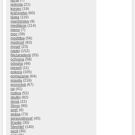
jazyk
(7)
jednota
(21)
koniec
(19)
kráľovstvo
(60)
láska
(116)
manželstvo
(9)
meditácie
(114)
meno
(7)
moc
(39)
modlitba
(56)
múdrosť
(83)
myseľ
(23)
nádej
(152)
Nezaradené
(55)
ochrana
(58)
odvaha
(49)
pieseň
(11)
pokora
(105)
pomazanie
(64)
pravda
(216)
proroctvá
(67)
raj
(41)
rodina
(52)
skutky
(82)
slová
(22)
Slovo
(90)
smrť
(6)
spása
(73)
spravodlivosť
(45)
šťastie
(30)
Stvoriteľ
(140)
súcit
(30)