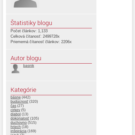
Štatistiky blogu
Počet článkov: 1,133
Celková čítanosť: 2499728x
Priemerná čítanosť článkov: 2206x
Autor blogu
basnik
Kategórie
básne
(442)
budúcnosť
(320)
čas
(27)
cirkev
(5)
diabol
(13)
dokonalosť
(105)
duchovno
(515)
hriech
(18)
inšpirácia
(169)