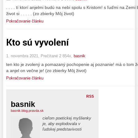
. . . . tí ktorí anjelmi budú na nebi spolu s Kristom! s ľuďmi na Zem
život si . . . . . (zo zbierky Môj život)
Pokračovanie článku
Kto sú vyvolení
1. novembra 2021, Prečítané 2 854x,
basnik
ten kto je zvolený a pomazaný pochopenie aj poznanie! má o tom 
a anjel on večne je! (zo zbierky Môj život)
Pokračovanie článku
RSS
basnik
basnik.blog.pravda.sk
cieľom poetickej myšlienky
je, aby explodovala v
ľudskej predstavivosti