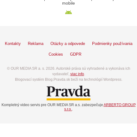
mobile
Kontakty
Reklama
Otázky a odpovede
Podmienky používania
Cookies
GDPR
© OUR MEDIA SR a. s. 2026. Autorské práva sú vyhradené a vykonáva ich
vydavateľ,
viac info
.
Blogovací systém Blog.Pravda.sk beží na technológií Wordpress.
Kompletný video servis pre OUR MEDIA SR a.s. zabezpečuje
ARBERTO GROUP
s.r.o.
.