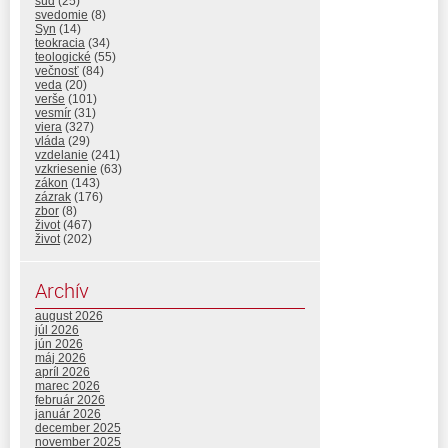
súd
(25)
svedomie
(8)
Syn
(14)
teokracia
(34)
teologické
(55)
večnosť
(84)
veda
(20)
verše
(101)
vesmír
(31)
viera
(327)
vláda
(29)
vzdelanie
(241)
vzkriesenie
(63)
zákon
(143)
zázrak
(176)
zbor
(8)
život
(467)
život
(202)
Archív
august 2026
júl 2026
jún 2026
máj 2026
apríl 2026
marec 2026
február 2026
január 2026
december 2025
november 2025