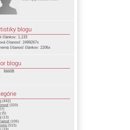
tistiky blogu
t článkov: 1,133
ová čítanosť: 2499267x
merná čítanosť článkov: 2206x
or blogu
basnik
egórie
e
(442)
cnosť
(320)
27)
v
(5)
l
(13)
nalosť
(105)
ovno
(515)
h
(18)