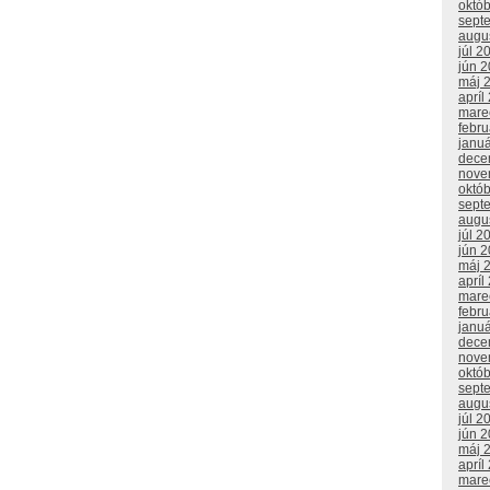
októ
sept
augu
júl 2
jún 
máj 
apríl
mare
febr
janu
dece
nove
októ
sept
augu
júl 2
jún 
máj 
apríl
mare
febr
janu
dece
nove
októ
sept
augu
júl 2
jún 
máj 
apríl
mare