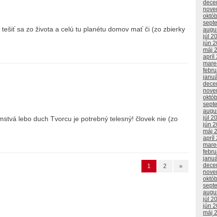
dece
nove
októ
sept
 tešiť sa zo života a celú tu planétu domov mať či (zo zbierky
augu
júl 2
jún 
máj 
apríl
mare
febr
janu
dece
nove
októ
sept
augu
júl 2
mstvá lebo duch Tvorcu je potrebný telesný! človek nie (zo
jún 
máj 
apríl
mare
febr
janu
dece
1
2
»
nove
októ
sept
augu
júl 2
jún 
máj 