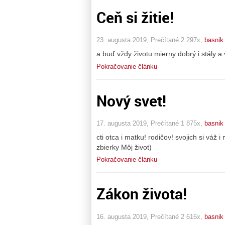
Ceň si žitie!
23. augusta 2019, Prečítané 2 297x,
basnik
a buď vždy životu mierny dobrý i stály a 
Pokračovanie článku
Nový svet!
17. augusta 2019, Prečítané 1 875x,
basnik
cti otca i matku! rodičov! svojich si váž i 
zbierky Môj život)
Pokračovanie článku
Zákon života!
16. augusta 2019, Prečítané 2 616x,
basnik