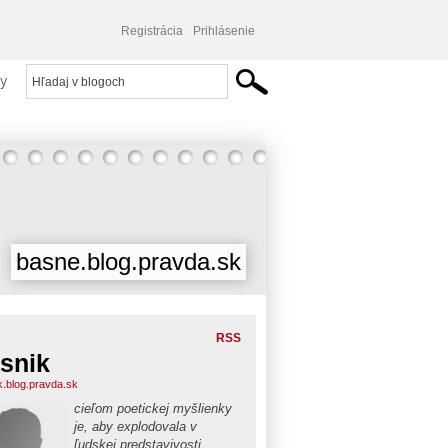
Registrácia
Prihlásenie
y
basne.blog.pravda.sk
RSS
snik
k.blog.pravda.sk
cieľom poetickej myšlienky
je, aby explodovala v
ľudskej predstavivosti