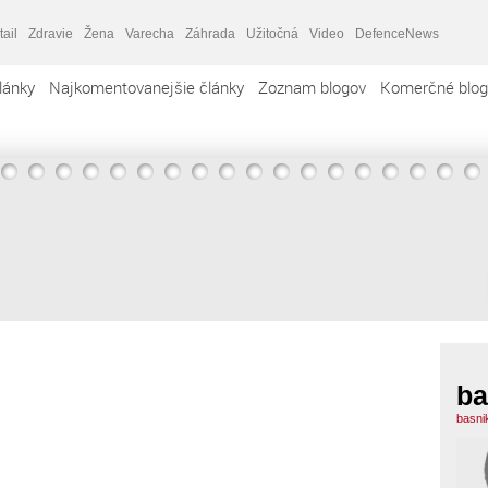
tail
Zdravie
Žena
Varecha
Záhrada
Užitočná
Video
DefenceNews
lánky
Najkomentovanejšie články
Zoznam blogov
Komerčné blog
ba
basni