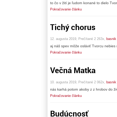
to čo v žití je ľudom konané to dielo Tvo
Pokračovanie článku
Tichý chorus
12. augusta 2019, Prečítané 2 263x,
basnik
aj náš spev môže osláviť Tvorcu nebies 
Pokračovanie článku
Večná Matka
10. augusta 2019, Prečítané 2 062x,
basnik
nás karhá potom akoby z z hrobov do živo
Pokračovanie článku
Budúcnosť