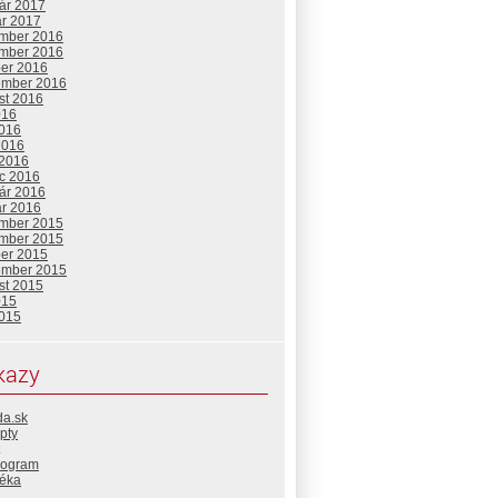
uár 2017
ár 2017
mber 2016
mber 2016
ber 2016
ember 2016
st 2016
016
2016
2016
 2016
c 2016
uár 2016
ár 2016
mber 2015
mber 2015
ber 2015
ember 2015
st 2015
015
2015
kazy
da.sk
pty
rogram
téka