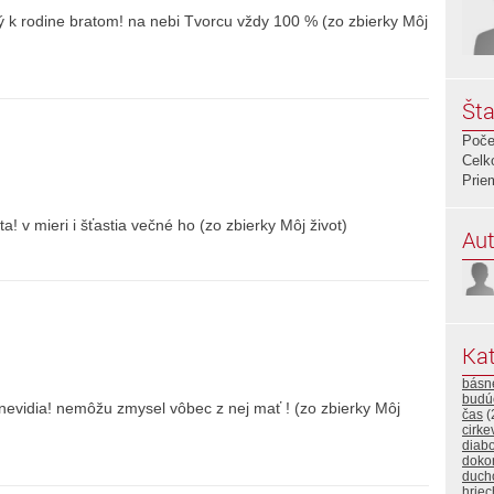
ný k rodine bratom! na nebi Tvorcu vždy 100 % (zo zbierky Môj
Šta
Poče
Celk
Prie
a! v mieri i šťastia večné ho (zo zbierky Môj život)
Aut
Kat
básn
budú
 nevidia! nemôžu zmysel vôbec z nej mať ! (zo zbierky Môj
čas
(
cirke
diabo
doko
duch
hriec