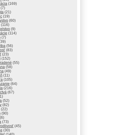
rácia
(169)
(7)
ota
(21)
ec
(19)
vstvo
(60)
(116)
elstvo
(9)
tácie
(114)
o
(7)
(39)
itba
(56)
osť
(83)
ľ
(23)
j
(152)
radené
(55)
ana
(58)
ha
(49)
eň
(11)
ra
(105)
zanie
(64)
da
(216)
ctvá
(67)
1)
na
(52)
y
(82)
(22)
o
(90)
(6)
a
(73)
odlivosť
(45)
ie
(30)
iteľ
(140)