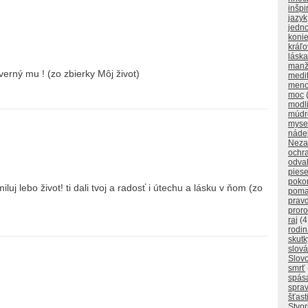
inšpi
jazyk
jedn
koni
kráľo
láska
manž
verný mu ! (zo zbierky Môj život)
medi
men
moc
modl
múdr
myse
náde
Neza
ochr
odva
pies
poko
miluj lebo život! ti dali tvoj a radosť i útechu a lásku v ňom (zo
poma
prav
proro
raj
(4
rodi
skutk
slová
Slov
smrť
spás
sprav
šťast
Stvor