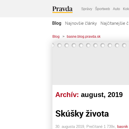
Správy
Športweb
Auto
Kok
Blog
Najnovšie články
Najčítanejšie č
Blog
>
basne.blog.pravda.sk
Archív:
august, 2019
Skúšky života
30. augusta 2019, Prečítané 1 739x,
basnik