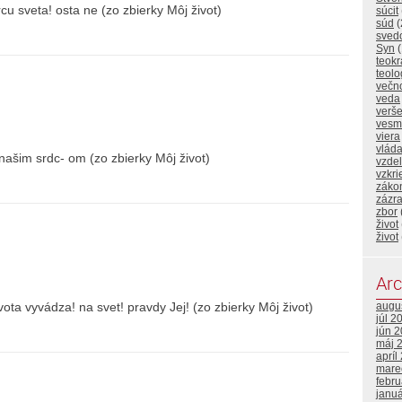
rcu sveta! osta ne (zo zbierky Môj život)
súcit
súd
(
sved
Syn
(
teokr
teolo
večn
veda
verš
vesm
viera
vlád
našim srdc- om (zo zbierky Môj život)
vzde
vzkri
záko
zázr
zbor
život
život
Arc
ta vyvádza! na svet! pravdy Jej! (zo zbierky Môj život)
augu
júl 2
jún 
máj 
apríl
mare
febr
janu