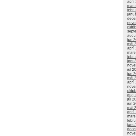
apríl
mare
febr
janu
dece
nove
októ
sept
augu
jún 
máj 
apríl
mare
febr
janu
nove
júl 2
jún 
máj 
apríl
nove
októ
augu
júl 2
jún 
máj 
apríl
mare
febr
janu
dece
nove