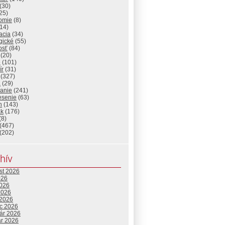
(30)
25)
omie
(8)
14)
acia
(34)
gické
(55)
osť
(84)
(20)
e
(101)
ír
(31)
(327)
a
(29)
lanie
(241)
esenie
(63)
n
(143)
ak
(176)
(8)
(467)
(202)
hív
st 2026
026
2026
2026
 2026
c 2026
uár 2026
ár 2026