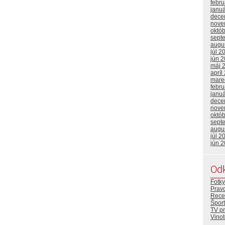
febr
janu
dece
nove
októ
sept
augu
júl 2
jún 
máj 
apríl
mare
febr
janu
dece
nove
októ
sept
augu
júl 2
jún 
Od
Fotky
Prav
Rece
Šport
TV p
Vino