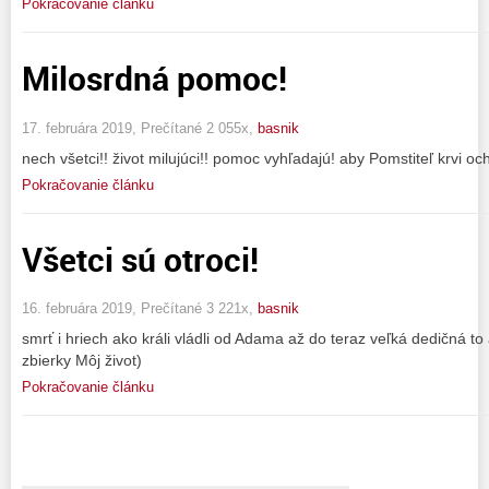
Pokračovanie článku
Milosrdná pomoc!
17. februára 2019, Prečítané 2 055x,
basnik
nech všetci!! život milujúci!! pomoc vyhľadajú! aby Pomstiteľ krvi ochr
Pokračovanie článku
Všetci sú otroci!
16. februára 2019, Prečítané 3 221x,
basnik
smrť i hriech ako králi vládli od Adama až do teraz veľká dedičná to
zbierky Môj život)
Pokračovanie článku