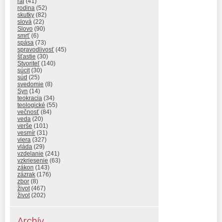
raj
(41)
rodina
(52)
skutky
(82)
slová
(22)
Slovo
(90)
smrť
(6)
spása
(73)
spravodlivosť
(45)
šťastie
(30)
Stvoriteľ
(140)
súcit
(30)
súd
(25)
svedomie
(8)
Syn
(14)
teokracia
(34)
teologické
(55)
večnosť
(84)
veda
(20)
verše
(101)
vesmír
(31)
viera
(327)
vláda
(29)
vzdelanie
(241)
vzkriesenie
(63)
zákon
(143)
zázrak
(176)
zbor
(8)
život
(467)
život
(202)
Archív