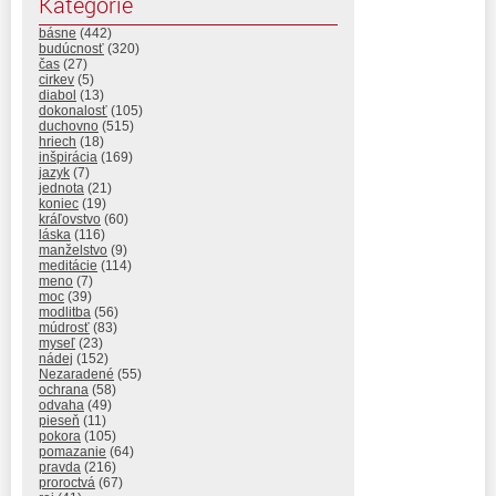
Kategórie
básne
(442)
budúcnosť
(320)
čas
(27)
cirkev
(5)
diabol
(13)
dokonalosť
(105)
duchovno
(515)
hriech
(18)
inšpirácia
(169)
jazyk
(7)
jednota
(21)
koniec
(19)
kráľovstvo
(60)
láska
(116)
manželstvo
(9)
meditácie
(114)
meno
(7)
moc
(39)
modlitba
(56)
múdrosť
(83)
myseľ
(23)
nádej
(152)
Nezaradené
(55)
ochrana
(58)
odvaha
(49)
pieseň
(11)
pokora
(105)
pomazanie
(64)
pravda
(216)
proroctvá
(67)