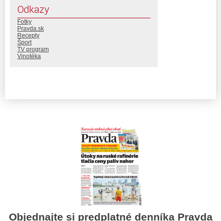
Odkazy
Fotky
Pravda.sk
Recepty
Šport
TV program
Vinotéka
Objednajte si predplatné denníka Pravda