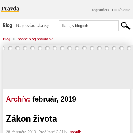
Registrácia
Prihlásenie
Blog
Najnovšie články
Najčítanejšie články
Blog
>
basne.blog.pravda.sk
Najkomentovanejšie články
Zoznam blogov
Komerčné blogy
Archív:
február, 2019
Zákon života
28. februára 2019, Prečítané 2 311x,
basnik