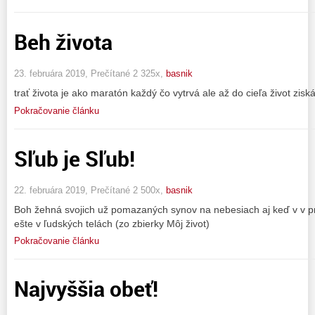
Beh života
23. februára 2019, Prečítané 2 325x,
basnik
trať života je ako maratón každý čo vytrvá ale až do cieľa život ziská
Pokračovanie článku
Sľub je Sľub!
22. februára 2019, Prečítané 2 500x,
basnik
Boh žehná svojich už pomazaných synov na nebesiach aj keď v v prí
ešte v ľudských telách (zo zbierky Môj život)
Pokračovanie článku
Najvyššia obeť!