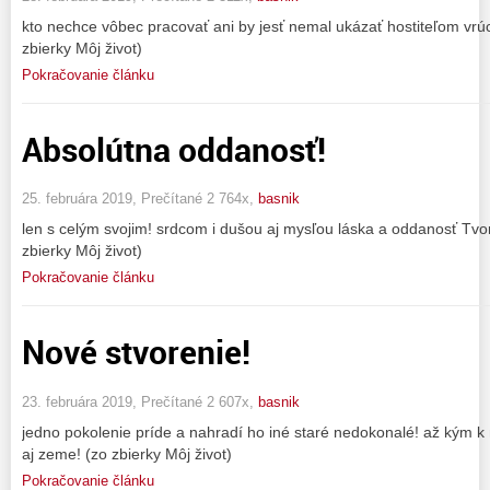
kto nechce vôbec pracovať ani by jesť nemal ukázať hostiteľom vrú
zbierky Môj život)
Pokračovanie článku
Absolútna oddanosť!
25. februára 2019, Prečítané 2 764x,
basnik
len s celým svojim! srdcom i dušou aj mysľou láska a oddanosť Tvor
zbierky Môj život)
Pokračovanie článku
Nové stvorenie!
23. februára 2019, Prečítané 2 607x,
basnik
jedno pokolenie príde a nahradí ho iné staré nedokonalé! až kým k
aj zeme! (zo zbierky Môj život)
Pokračovanie článku