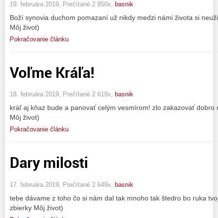
19. februára 2019, Prečítané 2 850x,
basnik
Boží synovia duchom pomazaní už nikdy medzi námi života si neužij
Môj život)
Pokračovanie článku
Voľme Kráľa!
18. februára 2019, Prečítané 2 619x,
basnik
kráľ aj kňaz bude a panovať celým vesmírom! zlo zakazovať dobro mi
Môj život)
Pokračovanie článku
Dary milosti
17. februára 2019, Prečítané 2 649x,
basnik
tebe dávame z toho čo si nám dal tak mnoho tak štedro bo ruka tvoj
zbierky Môj život)