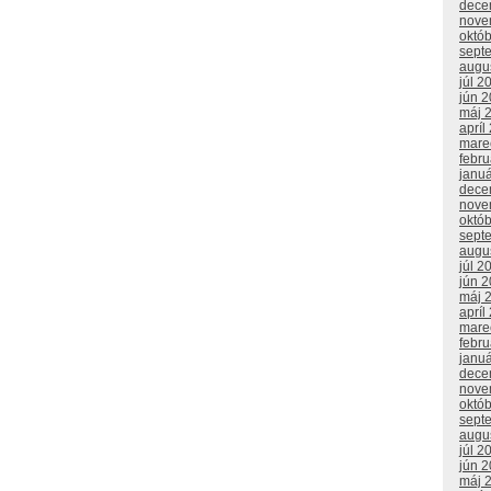
dece
nove
októ
sept
augu
júl 2
jún 
máj 
apríl
mare
febr
janu
dece
nove
októ
sept
augu
júl 2
jún 
máj 
apríl
mare
febr
janu
dece
nove
októ
sept
augu
júl 2
jún 
máj 