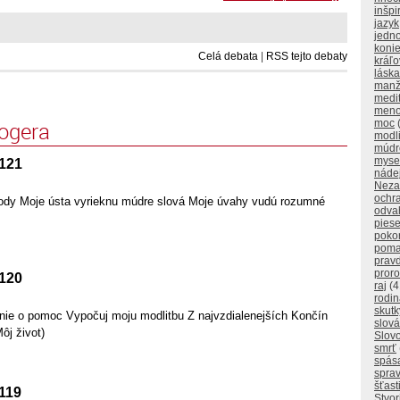
inšpi
jazyk
jedn
koni
Celá debata
|
RSS tejto debaty
kráľo
láska
manž
medi
men
logera
moc
modl
múdr
myse
 121
náde
Neza
ochr
ody Moje ústa vyrieknu múdre slová Moje úvahy vudú rozumné
odva
pies
poko
poma
prav
proro
 120
raj
(4
rodi
skutk
nie o pomoc Vypočuj moju modlitbu Z najvzdialenejších Končín
slová
ôj život)
Slov
smrť
spás
sprav
šťast
 119
Stvor