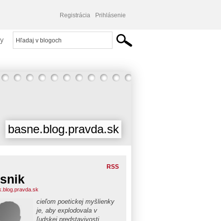
Registrácia
Prihlásenie
y
basne.blog.pravda.sk
RSS
snik
k.blog.pravda.sk
cieľom poetickej myšlienky
je, aby explodovala v
ľudskej predstavivosti