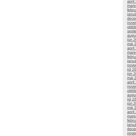
apríl
mare
febr
janu
dece
nove
októ
sept
augu
jún 
máj 
apríl
mare
febr
janu
nove
júl 2
jún 
máj 
apríl
nove
októ
augu
júl 2
jún 
máj 
apríl
mare
febr
janu
dece
nove