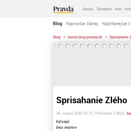
Správy
Športweb
Auto
Kok
Blog
Najnovšie články
Najčítanejšie č
Blog
>
basne.blog.pravda.sk
>
Sprisahanie 
Sprisahanie Zlého
16. marca 2016 01:37
, Prečítané 3 092x,
ba
bývajú
bez múrov