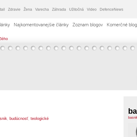
tail
Zdravie
Žena
Varecha
Záhrada
Užitočná
Video
DefenceNews
lánky
Najkomentovanejšie články
Zoznam blogov
Komerčné blog
Zlého
ba
basni
snik
,
budúcnosť
,
teologické