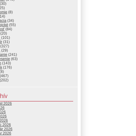
(30)
25)
omie
(8)
14)
acia
(34)
gické
(55)
osť
(84)
(20)
e
(101)
ír
(31)
(327)
a
(29)
lanie
(241)
esenie
(63)
n
(143)
ak
(176)
(8)
(467)
(202)
hív
st 2026
026
2026
2026
 2026
c 2026
uár 2026
ár 2026