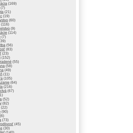
rácia
(169)
(7)
ota
(21)
ec
(19)
vstvo
(60)
(116)
elstvo
(9)
tácie
(114)
o
(7)
(39)
itba
(56)
osť
(83)
ľ
(23)
j
(152)
radené
(55)
ana
(58)
ha
(49)
eň
(11)
ra
(105)
zanie
(64)
da
(216)
ctvá
(67)
1)
na
(52)
y
(82)
(22)
o
(90)
(6)
a
(73)
odlivosť
(45)
ie
(30)
iteľ
(140)