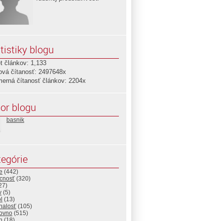
tistiky blogu
t článkov: 1,133
ová čítanosť: 2497648x
merná čítanosť článkov: 2204x
or blogu
basnik
egórie
e
(442)
cnosť
(320)
27)
v
(5)
l
(13)
nalosť
(105)
ovno
(515)
h
(18)