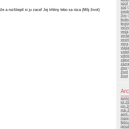
súcit
súd
(
e a rozštiepil si ju zaceľ Jej trhliny lebo sa rúca (Môj život)
sved
Syn
(
teokr
teolo
večn
veda
verš
vesm
viera
vlád
vzde
vzkri
záko
zázr
zbor
život
život
Arc
augu
júl 2
jún 
máj 
apríl
mare
febr
janu