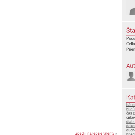
Šta
Poče
Celk
Prie
Aut
Kat
básn
budú
čas
(
cirke
diabo
doko
duch
Zdedili najlepšie talenty
»
hriec