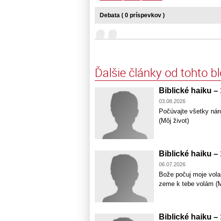
Debata ( 0 príspevkov )
Ďalšie články od tohto b
Biblické haiku –
03.08.2026
Počúvajte všetky nár
(Môj život)
Biblické haiku –
06.07.2026
Bože počuj moje vola
zeme k tebe volám (M
Biblické haiku –