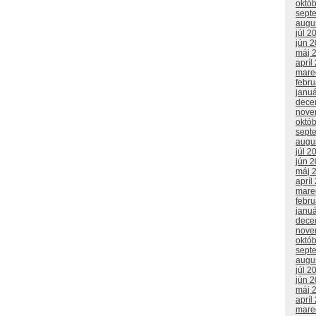
októ
sept
augu
júl 2
jún 
máj 
apríl
mare
febr
janu
dece
nove
októ
sept
augu
júl 2
jún 
máj 
apríl
mare
febr
janu
dece
nove
októ
sept
augu
júl 2
jún 
máj 
apríl
mare