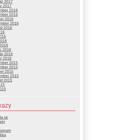
uár 2017
ár 2017
mber 2016
mber 2016
ber 2016
ember 2016
st 2016
016
2016
2016
 2016
c 2016
uár 2016
ár 2016
mber 2015
mber 2015
ber 2015
ember 2015
st 2015
015
2015
kazy
da.sk
pty
rogram
téka