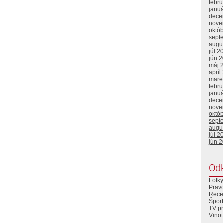
febr
janu
dece
nove
októ
sept
augu
júl 2
jún 
máj 
apríl
mare
febr
janu
dece
nove
októ
sept
augu
júl 2
jún 
Od
Fotky
Prav
Rece
Šport
TV p
Vino