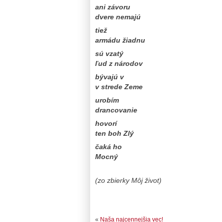
ani závoru
dvere nemajú
tiež
armádu žiadnu
sú vzatý
ľud z národov
bývajú v
v strede Zeme
urobím
drancovanie
hovorí
ten boh Zlý
čaká ho
Mocný
(zo zbierky Môj život)
«
Naša najcennejšia vec!