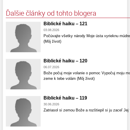
Ďalšie články od tohto blogera
Biblické haiku – 121
03.08.2026
Počúvajte všetky národy Moje ústa vyrieknu múdr
(Môj život)
Biblické haiku – 120
06.07.2026
Bože počuj moje volanie o pomoc Vypočuj moju mod
zeme k tebe volám (Môj život)
Biblické haiku – 119
30.06.2026
Zatriasol si zemou Bože a rozštiepil si ju zaceľ Jej 