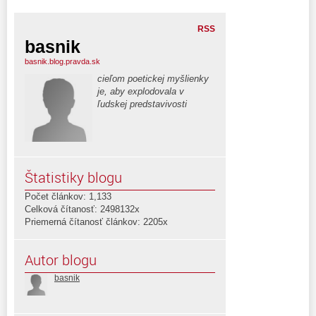
RSS
basnik
basnik.blog.pravda.sk
cieľom poetickej myšlienky
je, aby explodovala v
ľudskej predstavivosti
Štatistiky blogu
Počet článkov: 1,133
Celková čítanosť: 2498132x
Priemerná čítanosť článkov: 2205x
Autor blogu
basnik