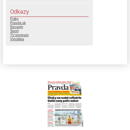
Odkazy
Fotky
Pravda.sk
Recepty
Šport
TV program
Vinotéka