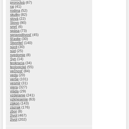
proroctvá
(67)
raj
(41)
rodina
(52)
skutky
(82)
slová
(22)
Slovo
(90)
smrť
(6)
spása
(73)
spravodlivosť
(45)
šťastie
(30)
Stvoriteľ
(140)
súcit
(30)
súd
(25)
svedomie
(8)
Syn
(14)
teokracia
(34)
teologické
(55)
večnosť
(84)
veda
(20)
verše
(101)
vesmír
(31)
viera
(327)
vláda
(29)
vzdelanie
(241)
vzkriesenie
(63)
zákon
(143)
zázrak
(176)
zbor
(8)
život
(467)
život
(202)