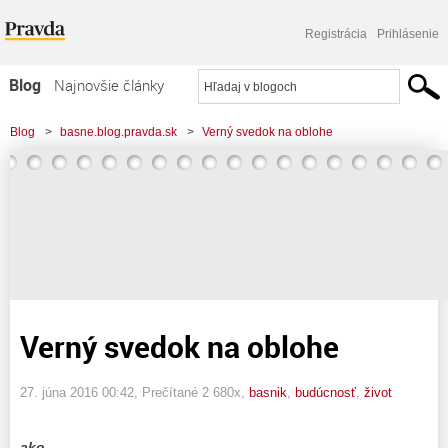
Registrácia
Prihlásenie
Blog
Najnovšie články
Najčítanejšie články
Blog
>
basne.blog.pravda.sk
>
Verný svedok na oblohe
Najkomentovanejšie články
Zoznam blogov
Komerčné blogy
Verný svedok na oblohe
27. júna 2016 00:42
, Prečítané 2 680x,
basnik
,
budúcnosť
,
život
ako