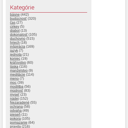
Kategórie
básne
(442)
budúcnosť
(320)
čas
(27)
cirkev
(5)
diabol
(13)
dokonalosť
(105)
duchovno
(515)
hriech
(18)
inšpirácia
(169)
jazyk
(7)
jednota
(21)
koniec
(19)
kráľovstvo
(60)
láska
(116)
manželstvo
(9)
meditácie
(114)
meno
(7)
moc
(39)
modlitba
(56)
múdrosť
(83)
myseľ
(23)
nádej
(152)
Nezaradené
(55)
ochrana
(58)
odvaha
(49)
pieseň
(11)
pokora
(105)
pomazanie
(64)
pravda
(216)