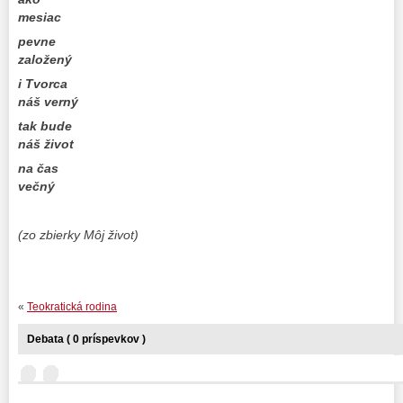
mesiac
pevne
založený
i Tvorca
náš verný
tak bude
náš život
na čas
večný
(zo zbierky Môj život)
«
Teokratická rodina
Debata ( 0 príspevkov )