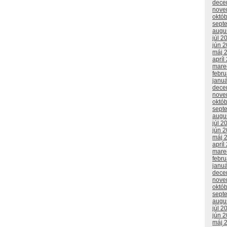
dece
nove
októ
sept
augu
júl 2
jún 
máj 
apríl
mare
febr
janu
dece
nove
októ
sept
augu
júl 2
jún 
máj 
apríl
mare
febr
janu
dece
nove
októ
sept
augu
júl 2
jún 
máj 