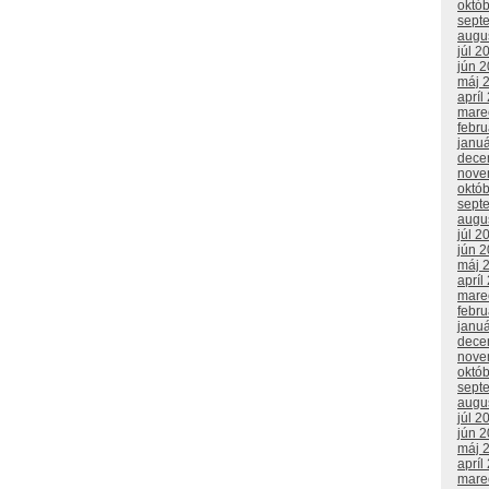
októ
sept
augu
júl 2
jún 
máj 
apríl
mare
febr
janu
dece
nove
októ
sept
augu
júl 2
jún 
máj 
apríl
mare
febr
janu
dece
nove
októ
sept
augu
júl 2
jún 
máj 
apríl
mare