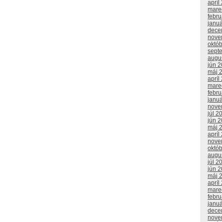
apríl
mare
febr
janu
dece
nove
októ
sept
augu
jún 
máj 
apríl
mare
febr
janu
nove
júl 2
jún 
máj 
apríl
nove
októ
augu
júl 2
jún 
máj 
apríl
mare
febr
janu
dece
nove