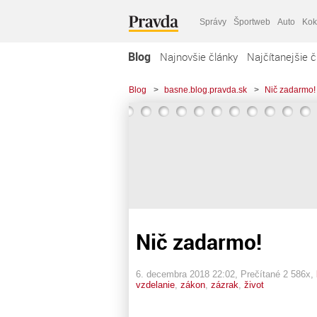
Správy
Športweb
Auto
Kok
Blog
Najnovšie články
Najčítanejšie č
Blog
>
basne.blog.pravda.sk
>
Nič zadarmo!
Nič zadarmo!
6. decembra 2018 22:02
, Prečítané 2 586x,
vzdelanie
,
zákon
,
zázrak
,
život