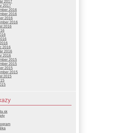
uár 2017
ár 2017
mber 2016
mber 2016
ber 2016
ember 2016
st 2016
016
2016
2016
 2016
c 2016
uár 2016
ár 2016
mber 2015
mber 2015
ber 2015
ember 2015
st 2015
015
2015
kazy
da.sk
pty
rogram
téka