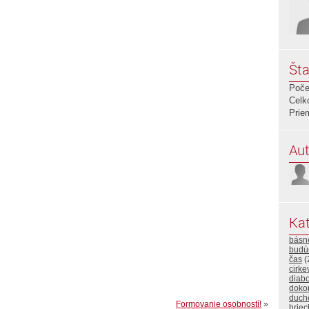
Šta
Poče
Celk
Prie
Aut
Kat
básn
budú
čas
(
cirke
diabo
doko
duch
Formovanie osobností!
»
hriec