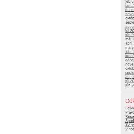
febr
janu
dece
nove
októ
sept
augu
júl 2
jún 
máj 
apríl
mare
febr
janu
dece
nove
októ
sept
augu
júl 2
jún 
Od
Fotky
Prav
Rece
Šport
TV p
Vino