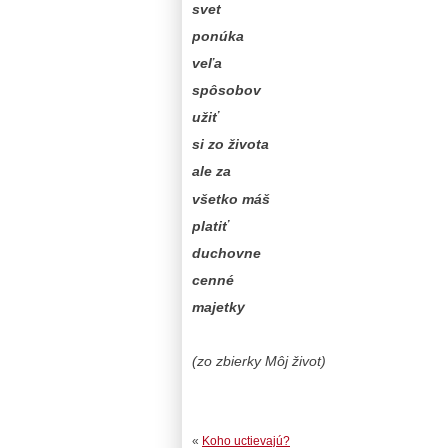
svet
ponúka
veľa
spôsobov
užiť
si zo života
ale za
všetko máš
platiť
duchovne
cenné
majetky
(zo zbierky Môj život)
«
Koho uctievajú?