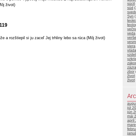
súcit
ôj život)
súd
(
sved
Syn
(
teokr
 119
teolo
večn
veda
e a rozštiepil si ju zaceľ Jej trhliny lebo sa rúca (Môj život)
verš
vesm
viera
vlád
vzde
vzkri
záko
zázr
zbor
život
život
Arc
augu
júl 2
jún 
máj 
apríl
mare
febr
janu