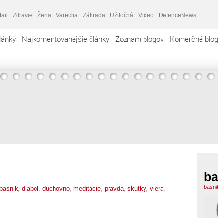
tail
Zdravie
Žena
Varecha
Záhrada
Užitočná
Video
DefenceNews
lánky
Najkomentovanejšie články
Zoznam blogov
Komerčné blog
ba
basni
basnik
,
diabol
,
duchovno
,
meditácie
,
pravda
,
skutky
,
viera
,