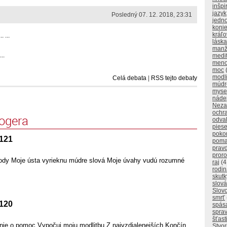
inšpi
jazyk
Posledný 07. 12. 2018, 23:31
jedn
koni
kráľo
 ...
láska
manž
..
medi
men
moc
modl
Celá debata
|
RSS tejto debaty
múdr
myse
náde
Neza
ochr
logera
odva
pies
poko
 121
poma
prav
proro
ody Moje ústa vyrieknu múdre slová Moje úvahy vudú rozumné
raj
(4
rodi
skutk
slová
Slov
smrť
 120
spás
sprav
šťast
nie o pomoc Vypočuj moju modlitbu Z najvzdialenejších Končín
Stvor