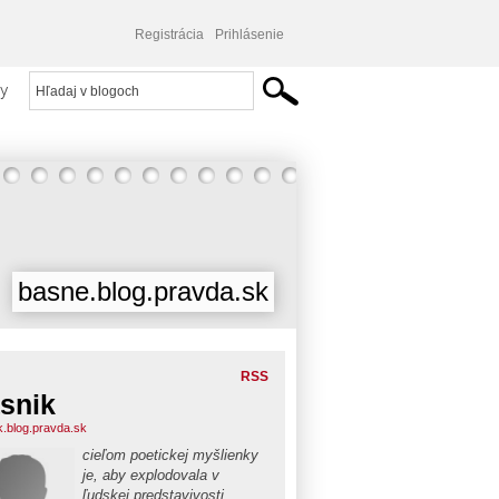
Registrácia
Prihlásenie
y
basne.blog.pravda.sk
RSS
snik
k.blog.pravda.sk
cieľom poetickej myšlienky
je, aby explodovala v
ľudskej predstavivosti