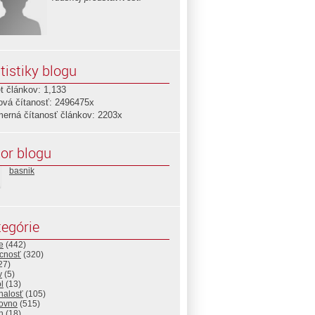
tistiky blogu
t článkov: 1,133
ová čítanosť: 2496475x
merná čítanosť článkov: 2203x
or blogu
basnik
egórie
e
(442)
cnosť
(320)
27)
v
(5)
l
(13)
nalosť
(105)
ovno
(515)
h
(18)