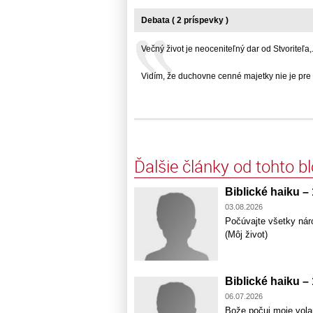
Debata ( 2 príspevky )
Večný život je neoceniteľný dar od Stvoriteľa,...
Vidím, že duchovne cenné majetky nie je pre .
Ďalšie články od tohto b
Biblické haiku –
03.08.2026
Počúvajte všetky nár
(Môj život)
Biblické haiku –
06.07.2026
Bože počuj moje vola