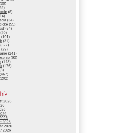
(30)
25)
omie
(8)
14)
acia
(34)
gické
(55)
osť
(84)
(20)
e
(101)
ír
(31)
(327)
a
(29)
lanie
(241)
esenie
(63)
n
(143)
ak
(176)
(8)
(467)
(202)
hív
st 2026
026
2026
2026
 2026
c 2026
uár 2026
ár 2026