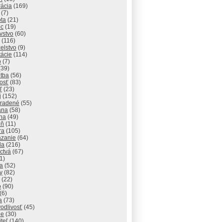
rácia
(169)
(7)
ota
(21)
ec
(19)
vstvo
(60)
(116)
elstvo
(9)
tácie
(114)
o
(7)
(39)
itba
(56)
osť
(83)
ľ
(23)
j
(152)
radené
(55)
ana
(58)
ha
(49)
eň
(11)
ra
(105)
zanie
(64)
da
(216)
ctvá
(67)
1)
na
(52)
y
(82)
(22)
o
(90)
(6)
a
(73)
odlivosť
(45)
ie
(30)
iteľ
(140)