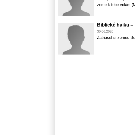
zeme k tebe volám (M
Biblické haiku –
30.06.2026
Zatriasol si zemou Bož