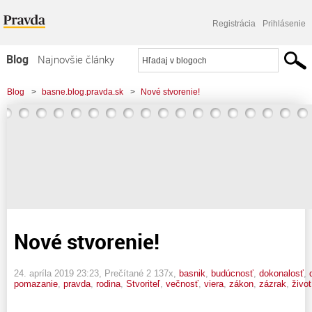
Registrácia
Prihlásenie
Blog
Najnovšie články
Najčítanejšie články
Blog
>
basne.blog.pravda.sk
>
Nové stvorenie!
Najkomentovanejšie články
Zoznam blogov
Komerčné blogy
Nové stvorenie!
24. apríla 2019 23:23
, Prečítané 2 137x,
basnik
,
budúcnosť
,
dokonalosť
,
pomazanie
,
pravda
,
rodina
,
Stvoriteľ
,
večnosť
,
viera
,
zákon
,
zázrak
,
život