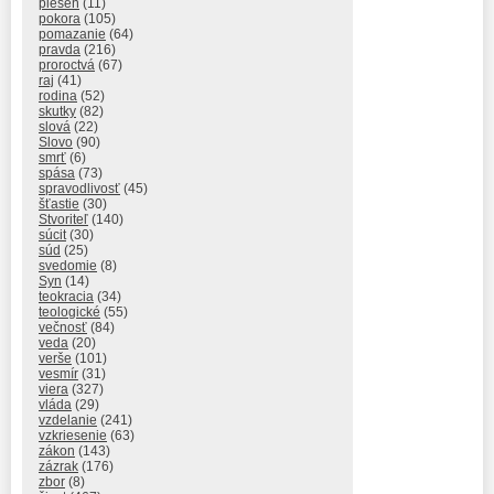
pieseň
(11)
pokora
(105)
pomazanie
(64)
pravda
(216)
proroctvá
(67)
raj
(41)
rodina
(52)
skutky
(82)
slová
(22)
Slovo
(90)
smrť
(6)
spása
(73)
spravodlivosť
(45)
šťastie
(30)
Stvoriteľ
(140)
súcit
(30)
súd
(25)
svedomie
(8)
Syn
(14)
teokracia
(34)
teologické
(55)
večnosť
(84)
veda
(20)
verše
(101)
vesmír
(31)
viera
(327)
vláda
(29)
vzdelanie
(241)
vzkriesenie
(63)
zákon
(143)
zázrak
(176)
zbor
(8)