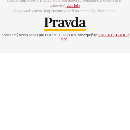
© OUR MEDIA SR a. s. 2026. Autorské práva sú vyhradené a vykonáva ich
vydavateľ,
viac info
.
Blogovací systém Blog.Pravda.sk beží na technológií Wordpress.
Kompletný video servis pre OUR MEDIA SR a.s. zabezpečuje
ARBERTO GROUP
s.r.o.
.