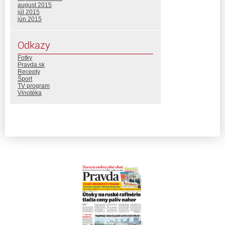
august 2015
júl 2015
jún 2015
Odkazy
Fotky
Pravda.sk
Recepty
Šport
TV program
Vinotéka