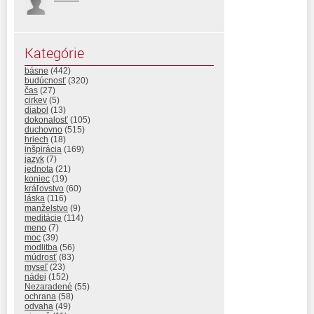
Kategórie
básne
(442)
budúcnosť
(320)
čas
(27)
cirkev
(5)
diabol
(13)
dokonalosť
(105)
duchovno
(515)
hriech
(18)
inšpirácia
(169)
jazyk
(7)
jednota
(21)
koniec
(19)
kráľovstvo
(60)
láska
(116)
manželstvo
(9)
meditácie
(114)
meno
(7)
moc
(39)
modlitba
(56)
múdrosť
(83)
myseľ
(23)
nádej
(152)
Nezaradené
(55)
ochrana
(58)
odvaha
(49)