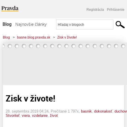
Registrácia
Prihlásenie
Blog
Najnovšie články
Najčítanejšie články
Blog
>
basne.blog.pravda.sk
>
Zisk v živote!
Najkomentovanejšie články
Zoznam blogov
Komerčné blogy
Zisk v živote!
28. septembra 2019 04:24
, Prečítané 1 797x,
basnik
,
dokonalosť
,
duchov
Stvoriteľ
,
viera
,
vzdelanie
,
život