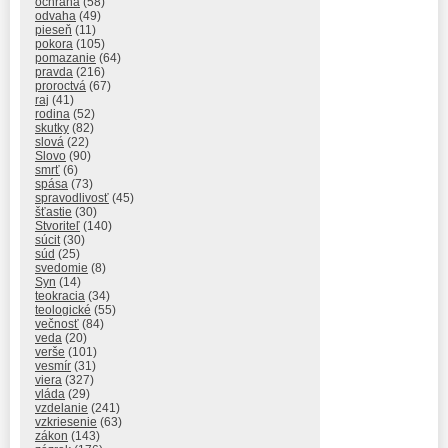
ochrana
(58)
odvaha
(49)
pieseň
(11)
pokora
(105)
pomazanie
(64)
pravda
(216)
proroctvá
(67)
raj
(41)
rodina
(52)
skutky
(82)
slová
(22)
Slovo
(90)
smrť
(6)
spása
(73)
spravodlivosť
(45)
šťastie
(30)
Stvoriteľ
(140)
súcit
(30)
súd
(25)
svedomie
(8)
Syn
(14)
teokracia
(34)
teologické
(55)
večnosť
(84)
veda
(20)
verše
(101)
vesmír
(31)
viera
(327)
vláda
(29)
vzdelanie
(241)
vzkriesenie
(63)
zákon
(143)