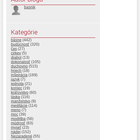
basnik
Kategórie
básne
(442)
budúcnosť
(320)
čas
(27)
cirkev
(5)
diabol
(13)
dokonalosť
(105)
duchovno
(515)
hriech
(18)
inšpirácia
(169)
jazyk
(7)
jednota
(21)
koniec
(19)
kráľovstvo
(60)
láska
(116)
manželstvo
(9)
meditácie
(114)
meno
(7)
moc
(39)
modlitba
(56)
múdrosť
(83)
myseľ
(23)
nádej
(152)
Nezaradené
(55)