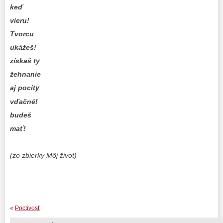
keď
vieru!
Tvorcu
ukážeš!
získaš ty
žehnanie
aj pocity
vďačné!
budeš
mať!
(zo zbierky Môj život)
«
Poctivosť