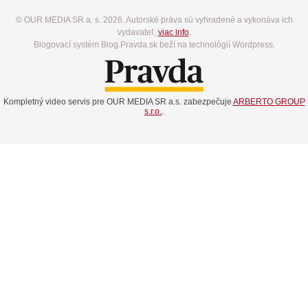
© OUR MEDIA SR a. s. 2026. Autorské práva sú vyhradené a vykonáva ich
vydavateľ,
viac info
.
Blogovací systém Blog.Pravda.sk beží na technológií Wordpress.
Kompletný video servis pre OUR MEDIA SR a.s. zabezpečuje
ARBERTO GROUP
s.r.o.
.