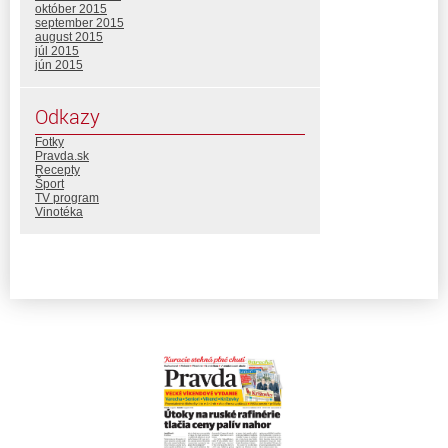
október 2015
september 2015
august 2015
júl 2015
jún 2015
Odkazy
Fotky
Pravda.sk
Recepty
Šport
TV program
Vinotéka