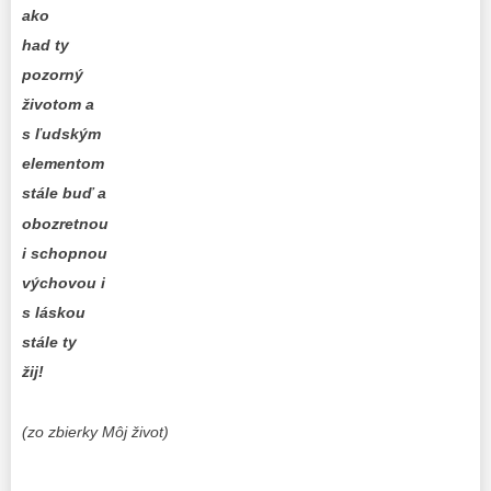
ako
had ty
pozorný
životom a
s ľudským
elementom
stále buď a
obozretnou
i schopnou
výchovou i
s láskou
stále ty
žij!
(zo zbierky Môj život)