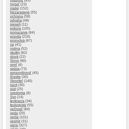
múdrosť
(83)
myseľ
(23)
nádej
(152)
Nezaradené
(55)
ochrana
(58)
odvaha
(49)
pieseň
(11)
pokora
(105)
pomazanie
(64)
pravda
(216)
proroctvá
(67)
raj
(41)
rodina
(52)
skutky
(82)
slová
(22)
Slovo
(90)
smrť
(6)
spása
(73)
spravodlivosť
(45)
šťastie
(30)
Stvoriteľ
(140)
súcit
(30)
súd
(25)
svedomie
(8)
Syn
(14)
teokracia
(34)
teologické
(55)
večnosť
(84)
veda
(20)
verše
(101)
vesmír
(31)
viera
(327)