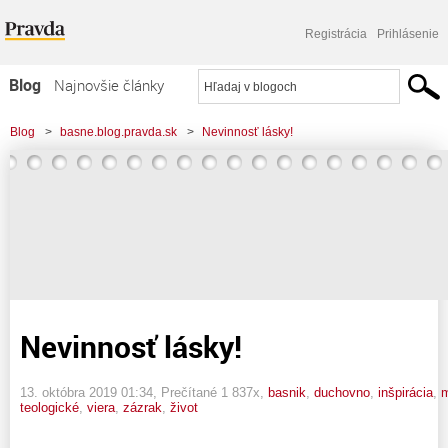
Registrácia
Prihlásenie
Blog
Najnovšie články
Najčítanejšie články
Blog
>
basne.blog.pravda.sk
>
Nevinnosť lásky!
Najkomentovanejšie články
Zoznam blogov
Komerčné blogy
Nevinnosť lásky!
13. októbra 2019 01:34
, Prečítané 1 837x,
basnik
,
duchovno
,
inšpirácia
,
m
teologické
,
viera
,
zázrak
,
život