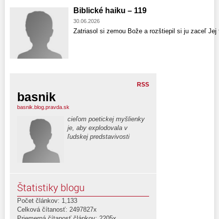
Biblické haiku – 119
30.06.2026
Zatriasol si zemou Bože a rozštiepil si ju zaceľ Jej 
RSS
basnik
basnik.blog.pravda.sk
cieľom poetickej myšlienky
je, aby explodovala v
ľudskej predstavivosti
Štatistiky blogu
Počet článkov: 1,133
Celková čítanosť: 2497827x
Priemerná čítanosť článkov: 2205x