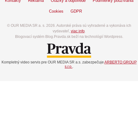
Kontakty
Reklama
Otázky a odpovede
Podmienky používania
Cookies
GDPR
© OUR MEDIA SR a. s. 2026. Autorské práva sú vyhradené a vykonáva ich
vydavateľ,
viac info
.
Blogovací systém Blog.Pravda.sk beží na technológií Wordpress.
Kompletný video servis pre OUR MEDIA SR a.s. zabezpečuje
ARBERTO GROUP
s.r.o.
.