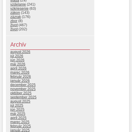
vláda
(29)
vzdelanie
(241)
vzkriesenie
(63)
zákon
(143)
zázrak
(176)
zbor
(8)
život
(467)
život
(202)
Archív
august 2026
júl 2026
jún 2026
máj 2026
apríl 2026
marec 2026
február 2026
január 2026
december 2025
november 2025
október 2025
september 2025
august 2025
júl 2025
jún 2025
máj 2025
apríl 2025
marec 2025
február 2025
január 2025