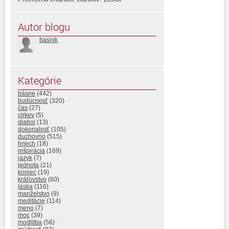
Autor blogu
basnik
Kategórie
básne
(442)
budúcnosť
(320)
čas
(27)
cirkev
(5)
diabol
(13)
dokonalosť
(105)
duchovno
(515)
hriech
(18)
inšpirácia
(169)
jazyk
(7)
jednota
(21)
koniec
(19)
kráľovstvo
(60)
láska
(116)
manželstvo
(9)
meditácie
(114)
meno
(7)
moc
(39)
modlitba
(56)