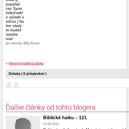
popýtaš
cez Syna
čokoľvek!
v súlade s
vôľou j’ho
len vtedy
to budeš
istotne
mať
(zo zbierky Môj život)
«
Neporovnateľná láska
Debata ( 0 príspevkov )
Ďalšie články od tohto blogera
Biblické haiku – 121
03.08.2026