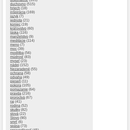
duchovno
(515)
hriech
(18)
inšpirácia
(169)
jazyk
(7)
jednota
(21)
koniec
(19)
kráľovstvo
(60)
láska
(116)
manželstvo
(9)
meditácie
(114)
meno
(7)
moc
(39)
modlitba
(56)
múdrosť
(83)
myseľ
(23)
nádej
(152)
Nezaradené
(55)
ochrana
(58)
odvaha
(49)
pieseň
(11)
pokora
(105)
pomazanie
(64)
pravda
(216)
proroctvá
(67)
raj
(41)
rodina
(52)
skutky
(82)
slová
(22)
Slovo
(90)
smrť
(6)
spása
(73)
spravodlivosť
(45)