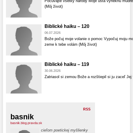
Počúvajte všetky národy Moje ústa vyrieknu múdr
(Môj život)
Biblické haiku – 120
06.07.2026
Bože počuj moje volanie o pomoc Vypočuj moju mod
zeme k tebe volám (Môj život)
Biblické haiku – 119
30.06.2026
Zatriasol si zemou Bože a rozštiepil si ju zaceľ Jej 
RSS
basnik
basnik.blog.pravda.sk
cieľom poetickej myšlienky