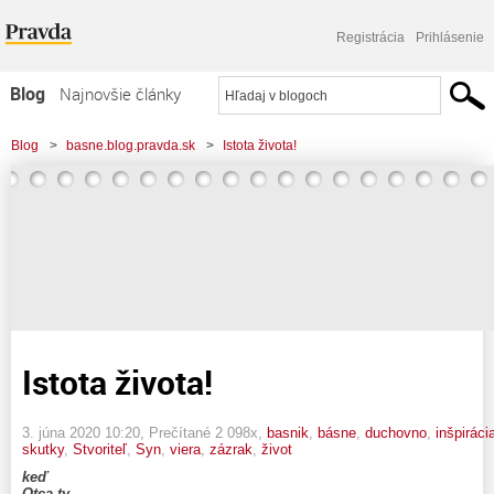
Registrácia
Prihlásenie
Blog
Najnovšie články
Najčítanejšie články
Blog
>
basne.blog.pravda.sk
>
Istota života!
Najkomentovanejšie články
Zoznam blogov
Komerčné blogy
Istota života!
3. júna 2020 10:20
, Prečítané 2 098x,
basnik
,
básne
,
duchovno
,
inšpiráci
skutky
,
Stvoriteľ
,
Syn
,
viera
,
zázrak
,
život
keď
Otca ty