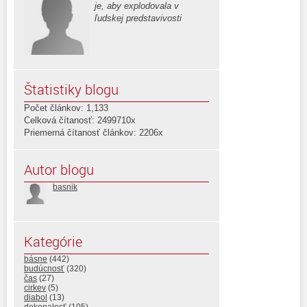
je, aby explodovala v
ľudskej predstavivosti
Štatistiky blogu
Počet článkov: 1,133
Celková čítanosť: 2499710x
Priemerná čítanosť článkov: 2206x
Autor blogu
basnik
Kategórie
básne
(442)
budúcnosť
(320)
čas
(27)
cirkev
(5)
diabol
(13)
dokonalosť
(105)