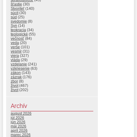
šťastie
(30)
Stvoriteľ
(140)
súcit
(30)
súd
(25)
svedomie
(8)
Syn
(14)
teokracia
(34)
teologické
(55)
večnosť
(84)
veda
(20)
verše
(101)
vesmír
(31)
viera
(327)
vláda
(29)
vzdelanie
(241)
vzkriesenie
(63)
zákon
(143)
zázrak
(176)
zbor
(8)
život
(467)
život
(202)
Archív
august 2026
júl 2026
jún 2026
máj 2026
apríl 2026
marec 2026