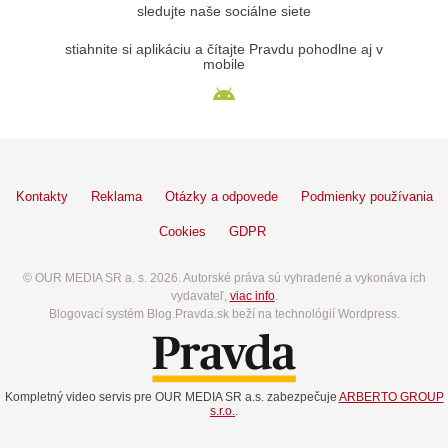
sledujte naše sociálne siete
stiahnite si aplikáciu a čítajte Pravdu pohodlne aj v
mobile
Kontakty
Reklama
Otázky a odpovede
Podmienky používania
Cookies
GDPR
© OUR MEDIA SR a. s. 2026. Autorské práva sú vyhradené a vykonáva ich
vydavateľ,
viac info
.
Blogovací systém Blog.Pravda.sk beží na technológií Wordpress.
Kompletný video servis pre OUR MEDIA SR a.s. zabezpečuje
ARBERTO GROUP
s.r.o.
.