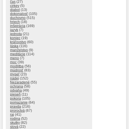
čas
(27)
cirkev
(5)
diabol
(13)
dokonalosť
(105)
duchovno
(515)
hriech
(18)
inšpirácia
(169)
jazyk
(7)
jednota
(21)
koniec
(19)
kráľovstvo
(60)
láska
(116)
manželstvo
(9)
meditácie
(114)
meno
(7)
moc
(39)
modlitba
(56)
múdrosť
(83)
myseľ
(23)
nádej
(152)
Nezaradené
(55)
ochrana
(58)
odvaha
(49)
pieseň
(11)
pokora
(105)
pomazanie
(64)
pravda
(216)
proroctvá
(67)
raj
(41)
rodina
(52)
skutky
(82)
slová
(22)