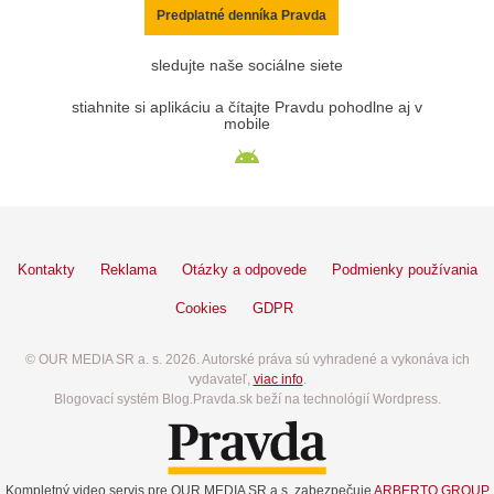
Predplatné denníka Pravda
sledujte naše sociálne siete
stiahnite si aplikáciu a čítajte Pravdu pohodlne aj v
mobile
Kontakty
Reklama
Otázky a odpovede
Podmienky používania
Cookies
GDPR
© OUR MEDIA SR a. s. 2026. Autorské práva sú vyhradené a vykonáva ich
vydavateľ,
viac info
.
Blogovací systém Blog.Pravda.sk beží na technológií Wordpress.
Kompletný video servis pre OUR MEDIA SR a.s. zabezpečuje
ARBERTO GROUP