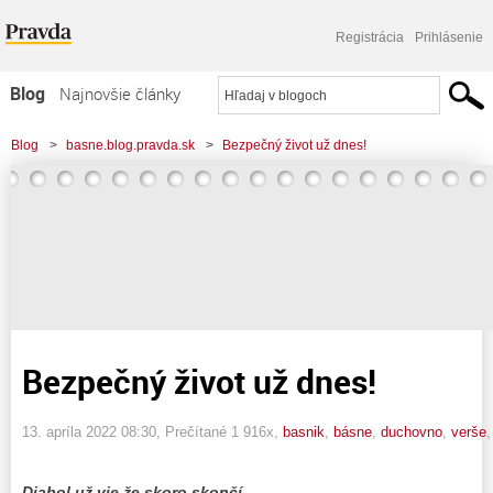
Registrácia
Prihlásenie
Blog
Najnovšie články
Najčítanejšie články
Blog
>
basne.blog.pravda.sk
>
Bezpečný život už dnes!
Najkomentovanejšie články
Zoznam blogov
Komerčné blogy
Bezpečný život už dnes!
13. apríla 2022 08:30
, Prečítané 1 916x,
basnik
,
básne
,
duchovno
,
verše
Diabol už vie že skoro skončí