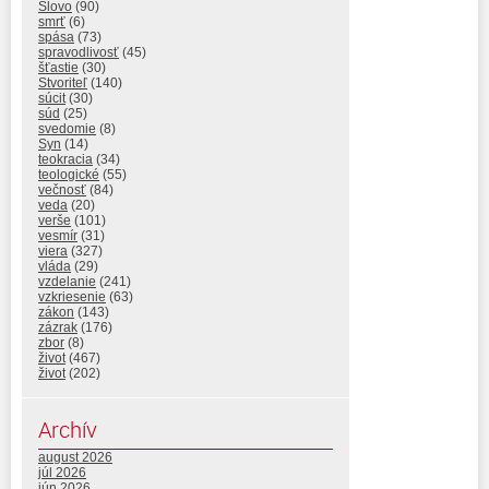
Slovo
(90)
smrť
(6)
spása
(73)
spravodlivosť
(45)
šťastie
(30)
Stvoriteľ
(140)
súcit
(30)
súd
(25)
svedomie
(8)
Syn
(14)
teokracia
(34)
teologické
(55)
večnosť
(84)
veda
(20)
verše
(101)
vesmír
(31)
viera
(327)
vláda
(29)
vzdelanie
(241)
vzkriesenie
(63)
zákon
(143)
zázrak
(176)
zbor
(8)
život
(467)
život
(202)
Archív
august 2026
júl 2026
jún 2026