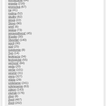
pomazanie
(64)
pravda
(216)
proroctvá
(67)
raj
(41)
rodina
(52)
skutky
(82)
slová
(22)
Slovo
(90)
smrť
(6)
spása
(73)
spravodlivosť
(45)
šťastie
(30)
Stvoriteľ
(140)
súcit
(30)
súd
(25)
svedomie
(8)
Syn
(14)
teokracia
(34)
teologické
(55)
večnosť
(84)
veda
(20)
verše
(101)
vesmír
(31)
viera
(327)
vláda
(29)
vzdelanie
(241)
vzkriesenie
(63)
zákon
(143)
zázrak
(176)
zbor
(8)
život
(467)
život
(202)