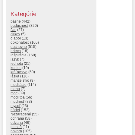
Kategórie
básne
(442)
budúcnosť
(320)
čas
(27)
cirkev
(5)
diabol
(13)
dokonalosť
(105)
duchovno
(515)
hriech
(18)
inšpirácia
(169)
jazyk
(7)
jednota
(21)
koniec
(19)
kráľovstvo
(60)
láska
(116)
manželstvo
(9)
meditácie
(114)
meno
(7)
moc
(39)
modlitba
(56)
múdrosť
(83)
myseľ
(23)
nádej
(152)
Nezaradené
(55)
ochrana
(58)
odvaha
(49)
pieseň
(11)
pokora
(105)