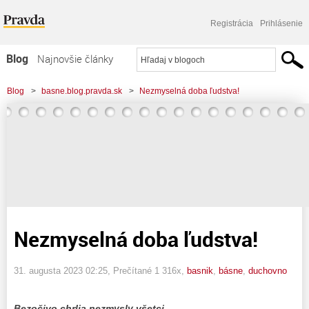
Registrácia
Prihlásenie
Blog
Najnovšie články
Najčítanejšie články
Blog
>
basne.blog.pravda.sk
>
Nezmyselná doba ľudstva!
Najkomentovanejšie články
Zoznam blogov
Komerčné blogy
Nezmyselná doba ľudstva!
31. augusta 2023 02:25
, Prečítané 1 316x,
basnik
,
básne
,
duchovno
Bezočivo chrlia nezmysly všetci