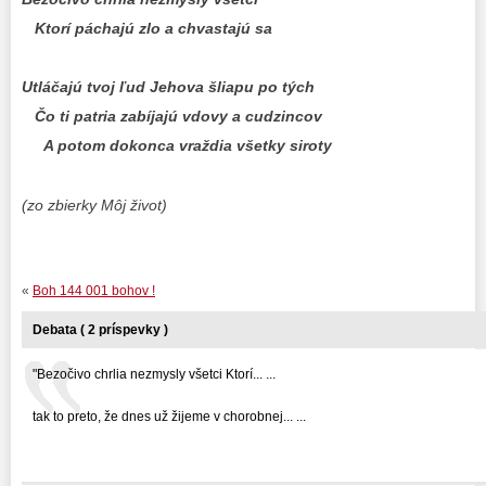
Ktorí páchajú zlo a chvastajú sa
Utláčajú tvoj ľud Jehova šliapu po tých
Čo ti patria zabíjajú vdovy a cudzincov
A potom dokonca vraždia všetky siroty
(zo zbierky Môj život)
«
Boh 144 001 bohov !
Debata ( 2 príspevky )
"Bezočivo chrlia nezmysly všetci Ktorí... ...
tak to preto, že dnes už žijeme v chorobnej... ...