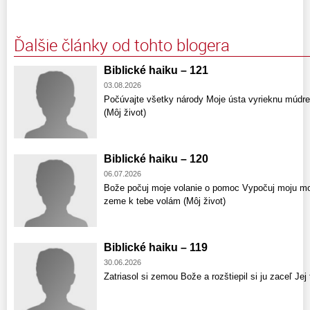
Ďalšie články od tohto blogera
Biblické haiku – 121
03.08.2026
Počúvajte všetky národy Moje ústa vyrieknu múdr
(Môj život)
Biblické haiku – 120
06.07.2026
Bože počuj moje volanie o pomoc Vypočuj moju mod
zeme k tebe volám (Môj život)
Biblické haiku – 119
30.06.2026
Zatriasol si zemou Bože a rozštiepil si ju zaceľ Jej 