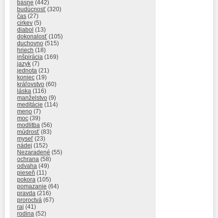
básne
(442)
budúcnosť
(320)
čas
(27)
cirkev
(5)
diabol
(13)
dokonalosť
(105)
duchovno
(515)
hriech
(18)
inšpirácia
(169)
jazyk
(7)
jednota
(21)
koniec
(19)
kráľovstvo
(60)
láska
(116)
manželstvo
(9)
meditácie
(114)
meno
(7)
moc
(39)
modlitba
(56)
múdrosť
(83)
myseľ
(23)
nádej
(152)
Nezaradené
(55)
ochrana
(58)
odvaha
(49)
pieseň
(11)
pokora
(105)
pomazanie
(64)
pravda
(216)
proroctvá
(67)
raj
(41)
rodina
(52)