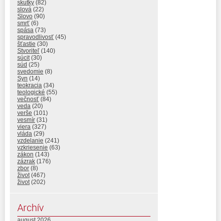
skutky
(82)
slová
(22)
Slovo
(90)
smrť
(6)
spása
(73)
spravodlivosť
(45)
šťastie
(30)
Stvoriteľ
(140)
súcit
(30)
súd
(25)
svedomie
(8)
Syn
(14)
teokracia
(34)
teologické
(55)
večnosť
(84)
veda
(20)
verše
(101)
vesmír
(31)
viera
(327)
vláda
(29)
vzdelanie
(241)
vzkriesenie
(63)
zákon
(143)
zázrak
(176)
zbor
(8)
život
(467)
život
(202)
Archív
august 2026