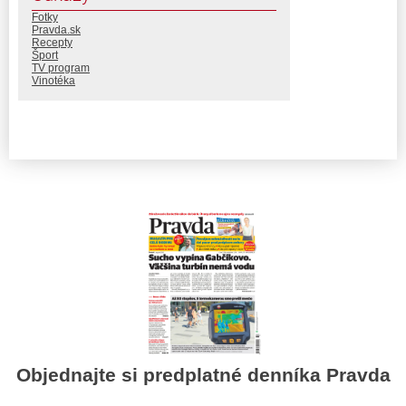
Fotky
Pravda.sk
Recepty
Šport
TV program
Vinotéka
Objednajte si predplatné denníka Pravda