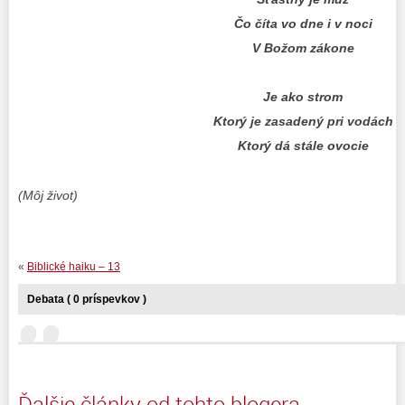
Čo číta vo dne i v noci
V Božom zákone
Je ako strom
Ktorý je zasadený pri vodách
Ktorý dá stále ovocie
(Môj život)
«
Biblické haiku – 13
Debata ( 0 príspevkov )
Ďalšie články od tohto blogera