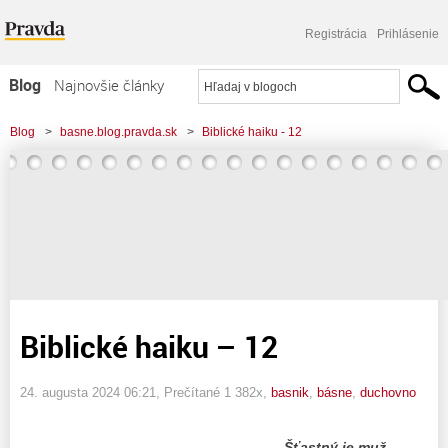
Registrácia
Prihlásenie
Blog
Najnovšie články
Najčítanejšie články
Blog
>
basne.blog.pravda.sk
>
Biblické haiku - 12
Najkomentovanejšie články
Zoznam blogov
Komerčné blogy
Biblické haiku – 12
24. augusta 2024 06:21
, Prečítané 1 382x,
basnik
,
básne
,
duchovno
Šťastný je muž