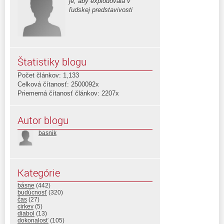
je, aby explodovala v
ľudskej predstavivosti
Štatistiky blogu
Počet článkov: 1,133
Celková čítanosť: 2500092x
Priemerná čítanosť článkov: 2207x
Autor blogu
basnik
Kategórie
básne
(442)
budúcnosť
(320)
čas
(27)
cirkev
(5)
diabol
(13)
dokonalosť
(105)