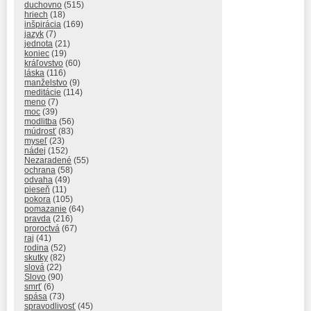
duchovno
(515)
hriech
(18)
inšpirácia
(169)
jazyk
(7)
jednota
(21)
koniec
(19)
kráľovstvo
(60)
láska
(116)
manželstvo
(9)
meditácie
(114)
meno
(7)
moc
(39)
modlitba
(56)
múdrosť
(83)
myseľ
(23)
nádej
(152)
Nezaradené
(55)
ochrana
(58)
odvaha
(49)
pieseň
(11)
pokora
(105)
pomazanie
(64)
pravda
(216)
proroctvá
(67)
raj
(41)
rodina
(52)
skutky
(82)
slová
(22)
Slovo
(90)
smrť
(6)
spása
(73)
spravodlivosť
(45)