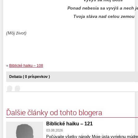
Ponad nebesia sa vyvýš a nech j
Tvoja sláva nad celou zemou
(Môj život)
«
Biblické haiku – 108
Debata ( 0 príspevkov )
Ďalšie články od tohto blogera
Biblické haiku – 121
03.08.2026
Počúvajte všetky národy Moje ústa vyrieknu múdr