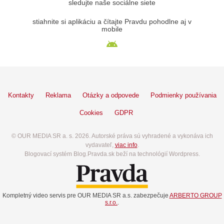
sledujte naše sociálne siete
stiahnite si aplikáciu a čítajte Pravdu pohodlne aj v
mobile
Kontakty
Reklama
Otázky a odpovede
Podmienky používania
Cookies
GDPR
© OUR MEDIA SR a. s. 2026. Autorské práva sú vyhradené a vykonáva ich
vydavateľ,
viac info
.
Blogovací systém Blog.Pravda.sk beží na technológií Wordpress.
Kompletný video servis pre OUR MEDIA SR a.s. zabezpečuje
ARBERTO GROUP
s.r.o.
.