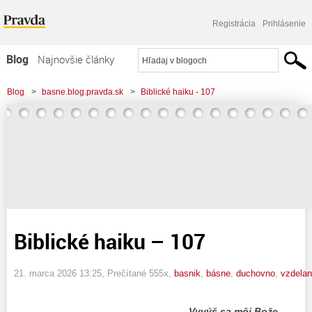
Registrácia
Prihlásenie
Blog
Najnovšie články
Najčítanejšie články
Blog
>
basne.blog.pravda.sk
>
Biblické haiku - 107
Najkomentovanejšie články
Zoznam blogov
Komerčné blogy
Biblické haiku – 107
21. marca 2026 13:25
, Prečítané 555x,
basnik
,
básne
,
duchovno
,
vzdelan
Vyvýš sa môj Bože