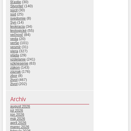
šťastie
(30)
Stvoriteľ
(140)
súcit
(30)
súd
(25)
svedomie
(8)
Syn
(14)
teokracia
(34)
teologické
(55)
večnosť
(84)
veda
(20)
verše
(101)
vesmír
(31)
viera
(327)
vláda
(29)
vzdelanie
(241)
vzkriesenie
(63)
zákon
(143)
zázrak
(176)
zbor
(8)
život
(467)
život
(202)
Archív
august 2026
júl 2026
jún 2026
máj 2026
apríl 2026
marec 2026