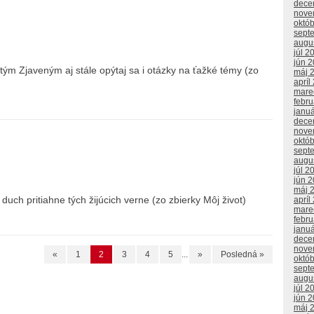
dece
nove
októ
sept
augu
júl 2
jún 
tým Zjaveným aj stále opýtaj sa i otázky na ťažké témy (zo
máj 
apríl
mare
febr
janu
dece
nove
októ
sept
augu
júl 2
jún 
máj 
duch pritiahne tých žijúcich verne (zo zbierky Môj život)
apríl
mare
febr
janu
dece
nove
«
1
2
3
4
5
...
»
Posledná »
októ
sept
augu
júl 2
jún 
máj 