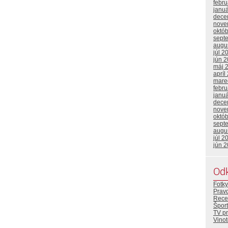
febr
janu
dece
nove
októ
sept
augu
júl 2
jún 
máj 
apríl
mare
febr
janu
dece
nove
októ
sept
augu
júl 2
jún 
Od
Fotky
Prav
Rece
Šport
TV p
Vino