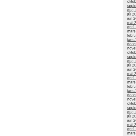
októ
sept
augu
júl 2
jún 
máj 
apríl
mare
febr
janu
dece
nove
októ
sept
augu
júl 2
jún 
máj 
apríl
mare
febr
janu
dece
nove
októ
sept
augu
júl 2
jún 
máj 
apríl
mare