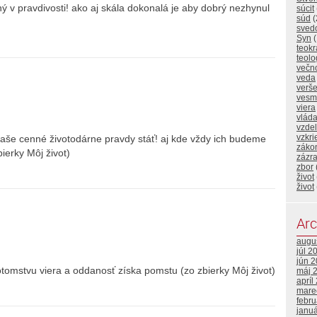
ý v pravdivosti! ako aj skála dokonalá je aby dobrý nezhynul
súcit
súd
(
sved
Syn
(
teokr
teolo
večn
veda
verš
vesm
viera
vlád
vzde
vzkri
naše cenné životodárne pravdy stáť! aj kde vždy ich budeme
záko
bierky Môj život)
zázr
zbor
život
život
Arc
augu
júl 2
jún 
tomstvu viera a oddanosť získa pomstu (zo zbierky Môj život)
máj 
apríl
mare
febr
janu