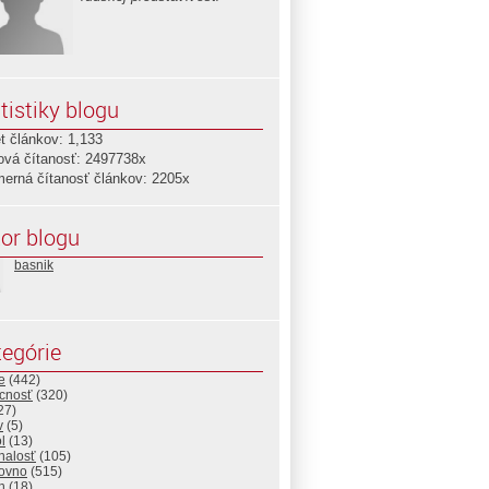
tistiky blogu
t článkov: 1,133
ová čítanosť: 2497738x
merná čítanosť článkov: 2205x
or blogu
basnik
egórie
e
(442)
cnosť
(320)
27)
v
(5)
l
(13)
nalosť
(105)
ovno
(515)
h
(18)