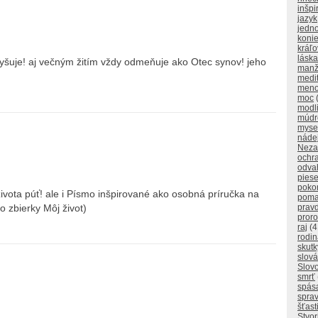
inšpi
jazyk
jedn
koni
kráľo
láska
vyšuje! aj večným žitím vždy odmeňuje ako Otec synov! jeho
manž
medi
men
moc
modl
múdr
myse
náde
Neza
ochr
odva
pies
poko
 života púť! ale i Písmo inšpirované ako osobná príručka na
poma
prav
o zbierky Môj život)
proro
raj
(4
rodi
skutk
slová
Slov
smrť
spás
sprav
šťast
Stvor