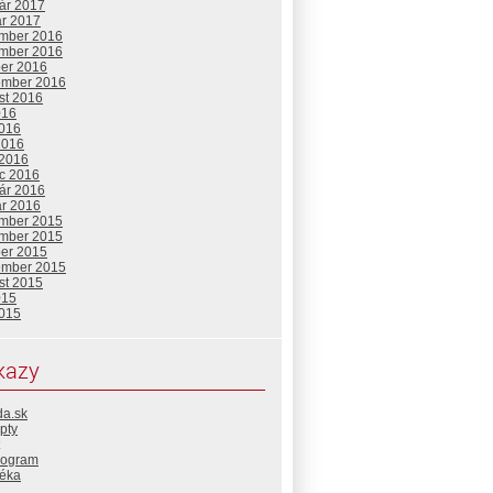
uár 2017
ár 2017
mber 2016
mber 2016
ber 2016
ember 2016
st 2016
016
2016
2016
 2016
c 2016
uár 2016
ár 2016
mber 2015
mber 2015
ber 2015
ember 2015
st 2015
015
2015
kazy
da.sk
pty
rogram
téka