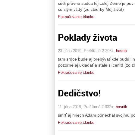
súdi právne sudca tej celej Zeme je pevn
so zlým vždy (zo zbierky Môj život)
Pokračovanie článku
Poklady života
23. júna 2019, Prečítané 2 296x,
basnik
tam srdce bude aj prebývať kde budú i 
pozorne aj ukladať a stále si ceniť! (zo z
Pokračovanie článku
Dedičstvo!
11. júna 2019, Prečítané 2 332x,
basnik
smrť aj hriech Adam ponechal svojmu po
Pokračovanie článku