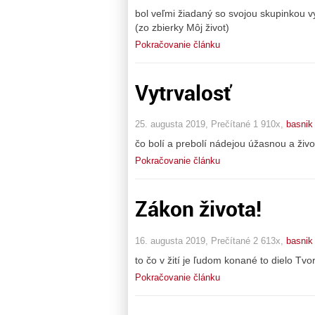
bol veľmi žiadaný so svojou skupinkou 
(zo zbierky Môj život)
Pokračovanie článku
Vytrvalosť
25. augusta 2019, Prečítané 1 910x,
basnik
čo bolí a prebolí nádejou úžasnou a život
Pokračovanie článku
Zákon života!
16. augusta 2019, Prečítané 2 613x,
basnik
to čo v žití je ľudom konané to dielo Tvo
Pokračovanie článku