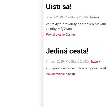
Uisti sa!
8. júna 2019, Prečítané 2 360x,
basnik
ver fakty a pravdu ty podrob len Slovám 
zbierky Môj život)
Pokračovanie článku
Jediná cesta!
8. mája 2019, Prečítané 2 392x,
basnik
ku Synovi cesta cez Otca len povedie ak 
Pokračovanie článku