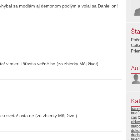
vyhýbal sa modlám aj démonom podlým a volal sa Daniel on!
Šta
Poče
Celk
Prie
a! v mieri i šťastia večné ho (zo zbierky Môj život)
Aut
Kat
básn
budú
rcu sveta! osta ne (zo zbierky Môj život)
čas
(
cirke
diabo
doko
duch
hriec