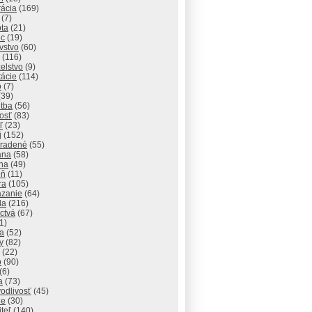
rácia
(169)
(7)
ota
(21)
ec
(19)
vstvo
(60)
(116)
elstvo
(9)
tácie
(114)
o
(7)
(39)
itba
(56)
osť
(83)
ľ
(23)
j
(152)
radené
(55)
ana
(58)
ha
(49)
eň
(11)
ra
(105)
zanie
(64)
da
(216)
ctvá
(67)
1)
na
(52)
y
(82)
(22)
o
(90)
(6)
a
(73)
odlivosť
(45)
ie
(30)
iteľ
(140)