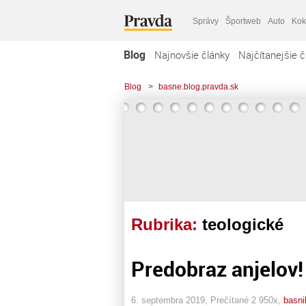
Správy
Športweb
Auto
Kok
Blog
Najnovšie články
Najčítanejšie č
Blog
>
basne.blog.pravda.sk
Rubrika:
teologické
Predobraz anjelov!
6. septembra 2019, Prečítané 2 950x,
basni