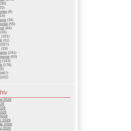
(30)
25)
omie
(8)
14)
acia
(34)
gické
(55)
osť
(84)
(20)
e
(101)
ír
(31)
(327)
a
(29)
lanie
(241)
esenie
(63)
n
(143)
ak
(176)
(8)
(467)
(202)
hív
st 2026
026
2026
2026
 2026
c 2026
uár 2026
ár 2026