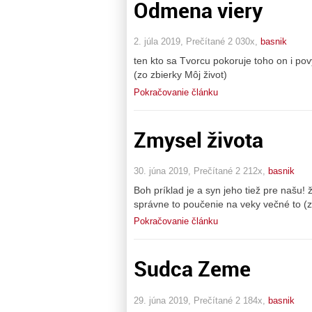
Odmena viery
2. júla 2019, Prečítané 2 030x,
basnik
ten kto sa Tvorcu pokoruje toho on i po
(zo zbierky Môj život)
Pokračovanie článku
Zmysel života
30. júna 2019, Prečítané 2 212x,
basnik
Boh príklad je a syn jeho tiež pre našu!
správne to poučenie na veky večné to (z
Pokračovanie článku
Sudca Zeme
29. júna 2019, Prečítané 2 184x,
basnik