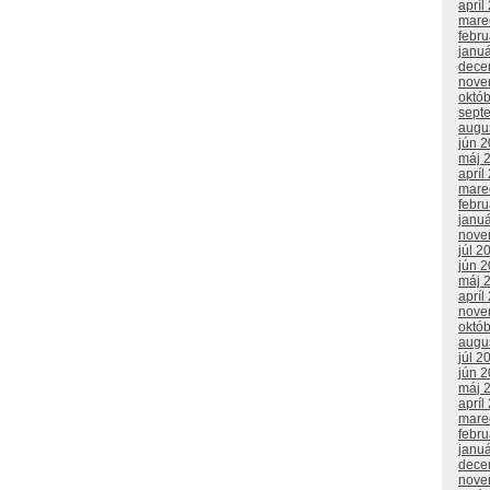
apríl
mare
febr
janu
dece
nove
októ
sept
augu
jún 
máj 
apríl
mare
febr
janu
nove
júl 2
jún 
máj 
apríl
nove
októ
augu
júl 2
jún 
máj 
apríl
mare
febr
janu
dece
nove