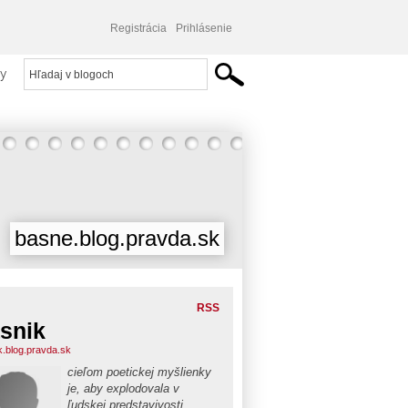
Registrácia
Prihlásenie
y
basne.blog.pravda.sk
RSS
snik
k.blog.pravda.sk
cieľom poetickej myšlienky
je, aby explodovala v
ľudskej predstavivosti