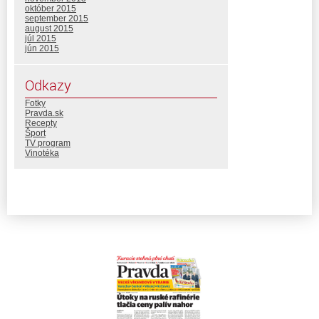
október 2015
september 2015
august 2015
júl 2015
jún 2015
Odkazy
Fotky
Pravda.sk
Recepty
Šport
TV program
Vinotéka