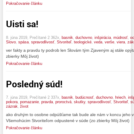
Pokračovanie článku
Uisti sa!
8. júna 2019, Prečítané 2 362x,
basnik
,
duchovno
,
inšpirácia
,
múdrosť
,
o
Slovo
,
spása
,
spravodlivosť
,
Stvoriteľ
,
teologické
,
veda
,
verše
,
viera
,
zák
ver fakty a pravdu ty podrob len Slovám tým Zjaveným aj stále opýta
zbierky Môj život)
Pokračovanie článku
Posledný súd!
7. júna 2019, Prečítané 2 337x,
basnik
,
budúcnosť
,
duchovno
,
hriech
,
inš
pokora
,
pomazanie
,
pravda
,
proroctvá
,
skutky
,
spravodlivosť
,
Stvoriteľ
,
s
zázrak
,
život
ako druhým to osobne odpúšťame tak bude ale nám v koncu jeho
Všemohúcim Stvoriteľom odpustené v súde (zo zbierky Môj život)
Pokračovanie článku