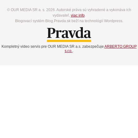
© OUR MEDIA SR a. s. 2026. Autorské práva sú vyhradené a vykonáva ich
vydavateľ,
viac info
.
Blogovací systém Blog.Pravda.sk beží na technológií Wordpress.
Kompletný video servis pre OUR MEDIA SR a.s. zabezpečuje
ARBERTO GROUP
s.r.o.
.