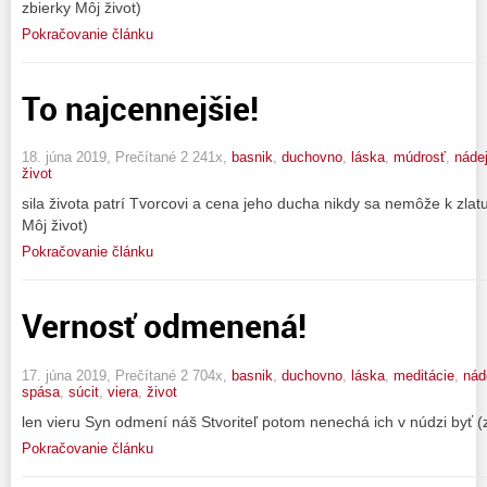
zbierky Môj život)
Pokračovanie článku
To najcennejšie!
18. júna 2019, Prečítané 2 241x,
basnik
,
duchovno
,
láska
,
múdrosť
,
náde
život
sila života patrí Tvorcovi a cena jeho ducha nikdy sa nemôže k zlatu 
Môj život)
Pokračovanie článku
Vernosť odmenená!
17. júna 2019, Prečítané 2 704x,
basnik
,
duchovno
,
láska
,
meditácie
,
nád
spása
,
súcit
,
viera
,
život
len vieru Syn odmení náš Stvoriteľ potom nenechá ich v núdzi byť (z
Pokračovanie článku