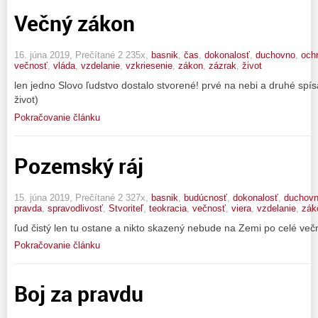
Večný zákon
16. júna 2019, Prečítané 2 235x,
basnik
,
čas
,
dokonalosť
,
duchovno
,
och
večnosť
,
vláda
,
vzdelanie
,
vzkriesenie
,
zákon
,
zázrak
,
život
len jedno Slovo ľudstvo dostalo stvorené! prvé na nebi a druhé spí
život)
Pokračovanie článku
Pozemský ráj
15. júna 2019, Prečítané 2 327x,
basnik
,
budúcnosť
,
dokonalosť
,
duchov
pravda
,
spravodlivosť
,
Stvoriteľ
,
teokracia
,
večnosť
,
viera
,
vzdelanie
,
zák
ľud čistý len tu ostane a nikto skazený nebude na Zemi po celé večn
Pokračovanie článku
Boj za pravdu