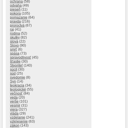
ochrana
(58)
odvaha
(49)
pieseň
(11)
pokora
(105)
pomazanie
(64)
pravda
(216)
proroctvá
(67)
raj
(41)
rodina
(52)
skutky
(82)
slová
(22)
Slovo
(90)
smrť
(6)
spása
(73)
spravodlivosť
(45)
šťastie
(30)
Stvoriteľ
(140)
súcit
(30)
súd
(25)
svedomie
(8)
Syn
(14)
teokracia
(34)
teologické
(55)
večnosť
(84)
veda
(20)
verše
(101)
vesmír
(31)
viera
(327)
vláda
(29)
vzdelanie
(241)
vzkriesenie
(63)
zákon
(143)