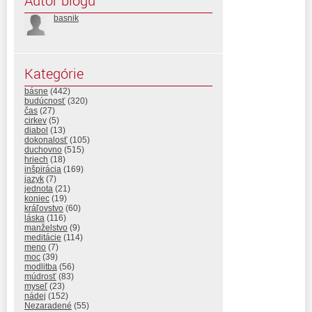
Autor blogu
basnik
Kategórie
básne
(442)
budúcnosť
(320)
čas
(27)
cirkev
(5)
diabol
(13)
dokonalosť
(105)
duchovno
(515)
hriech
(18)
inšpirácia
(169)
jazyk
(7)
jednota
(21)
koniec
(19)
kráľovstvo
(60)
láska
(116)
manželstvo
(9)
meditácie
(114)
meno
(7)
moc
(39)
modlitba
(56)
múdrosť
(83)
myseľ
(23)
nádej
(152)
Nezaradené
(55)