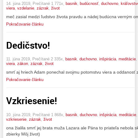
14. júna 2019, Prečítané 1 771x,
basnik
,
budúcnosť
,
duchovno
,
kráľovstv
viera
,
vzdelanie
,
zázrak
,
život
meč zasial medzi ľudstvo života pravdu a nádej budúcna verným on d
Pokračovanie článku
Dedičstvo!
11. júna 2019, Prečítané 2 335x,
basnik
,
duchovno
,
inšpirácia
,
meditácie
viera
,
zákon
,
zázrak
,
život
smrť aj hriech Adam ponechal svojmu potomstvu viera a oddanosť zí
Pokračovanie článku
Vzkriesenie!
10. júna 2019, Prečítané 1 868x,
basnik
,
duchovno
,
inšpirácia
,
meditácie
vzkriesenie
,
zázrak
,
život
ona žialila smrť jej brata muža Lazara ale Pána to priateľa nebola s
zbierky Môj život)