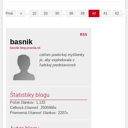
Prvá
«
...
10
20
30
...
38
39
40
41
42
...
RSS
basnik
basnik.blog.pravda.sk
cieľom poetickej myšlienky
je, aby explodovala v
ľudskej predstavivosti
Štatistiky blogu
Počet článkov: 1,133
Celková čítanosť: 2500466x
Priemerná čítanosť článkov: 2207x