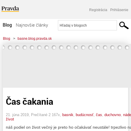
Registrácia
Prihlásenie
Blog
Najnovšie články
Najčítanejšie články
Blog
>
basne.blog.pravda.sk
Najkomentovanejšie články
Zoznam blogov
Komerčné blogy
Čas čakania
21. júna 2019, Prečítané 2 167x,
basnik
,
budúcnosť
,
čas
,
duchovno
,
náde
život
náš podiel on život večný je preto ho očakávať neustále! trpezlivo 