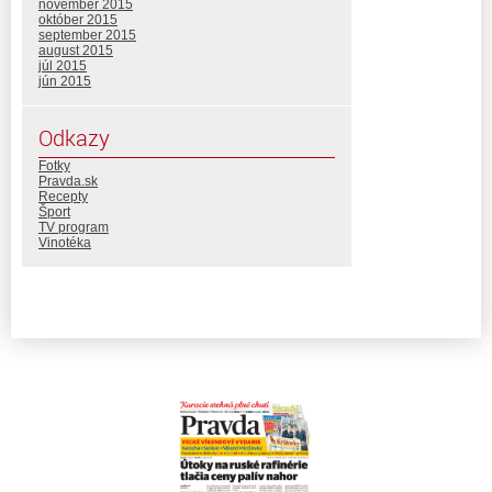
november 2015
október 2015
september 2015
august 2015
júl 2015
jún 2015
Odkazy
Fotky
Pravda.sk
Recepty
Šport
TV program
Vinotéka