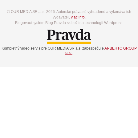
© OUR MEDIA SR a. s. 2026. Autorské práva sú vyhradené a vykonáva ich
vydavateľ,
viac info
.
Blogovací systém Blog.Pravda.sk beží na technológií Wordpress.
Kompletný video servis pre OUR MEDIA SR a.s. zabezpečuje
ARBERTO GROUP
s.r.o.
.