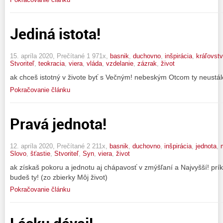
Jediná istota!
15. apríla 2020, Prečítané 1 971x,
basnik
,
duchovno
,
inšpirácia
,
kráľovst
Stvoriteľ
,
teokracia
,
viera
,
vláda
,
vzdelanie
,
zázrak
,
život
ak chceš istotný v živote byť s Večným! nebeským Otcom ty neustále
Pokračovanie článku
Pravá jednota!
12. apríla 2020, Prečítané 2 211x,
basnik
,
duchovno
,
inšpirácia
,
jednota
,
Slovo
,
šťastie
,
Stvoriteľ
,
Syn
,
viera
,
život
ak získaš pokoru a jednotu aj chápavosť v zmýšľaní a Najvyšší! prí
budeš ty! (zo zbierky Môj život)
Pokračovanie článku