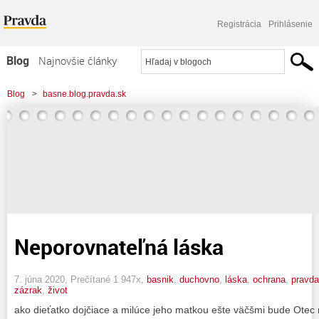
Registrácia
Prihlásenie
Blog
Najnovšie články
Najčítanejšie články
Blog
>
basne.blog.pravda.sk
Najkomentovanejšie články
Zoznam blogov
Komerčné blogy
Neporovnateľná láska
7. júna 2020, Prečítané 1 947x,
basnik
,
duchovno
,
láska
,
ochrana
,
pravda
zázrak
,
život
ako dieťatko dojčiace a milúce jeho matkou ešte väčšmi bude Otec 