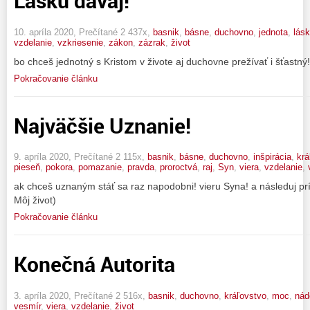
Lásku dávaj!
10. apríla 2020, Prečítané 2 437x,
basnik
,
básne
,
duchovno
,
jednota
,
lás
vzdelanie
,
vzkriesenie
,
zákon
,
zázrak
,
život
bo chceš jednotný s Kristom v živote aj duchovne prežívať i šťastný! 
Pokračovanie článku
Najväčšie Uznanie!
9. apríla 2020, Prečítané 2 115x,
basnik
,
básne
,
duchovno
,
inšpirácia
,
krá
pieseň
,
pokora
,
pomazanie
,
pravda
,
proroctvá
,
raj
,
Syn
,
viera
,
vzdelanie
,
ak chceš uznaným stáť sa raz napodobni! vieru Syna! a následuj príkl
Môj život)
Pokračovanie článku
Konečná Autorita
3. apríla 2020, Prečítané 2 516x,
basnik
,
duchovno
,
kráľovstvo
,
moc
,
nád
vesmír
,
viera
,
vzdelanie
,
život