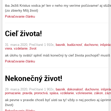
iba Ježiš Kristus vodca je! len v neho my veríme počúvame! aj slú
(zo zbierky Môj život)
Pokračovanie článku
Cieľ života!
31. marca 2020, Prečítané 1 910x,
basnik
,
budúcnosť
,
duchovno
,
inšpirác
viera
,
vzdelanie
,
život
ak úlohu ty svätú! splniť máš konečný ty cieľ života pochopiť! musíš a
Pokračovanie článku
Nekonečný život!
29. marca 2020, Prečítané 1 902x,
basnik
,
dokonalosť
,
duchovno
,
inšpirá
pomazanie
,
pravda
,
proroctvá
,
spása
,
vzdelanie
,
vzkriesenie
,
zákon
,
záz
ak pevne v pravde chceš byť uisti sa ty! vždy o nej poctivo aj úprim
život)
Pokračovanie článku