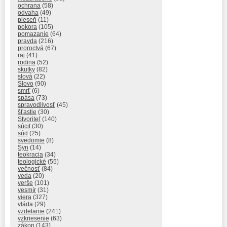
ochrana
(58)
odvaha
(49)
pieseň
(11)
pokora
(105)
pomazanie
(64)
pravda
(216)
proroctvá
(67)
raj
(41)
rodina
(52)
skutky
(82)
slová
(22)
Slovo
(90)
smrť
(6)
spása
(73)
spravodlivosť
(45)
šťastie
(30)
Stvoriteľ
(140)
súcit
(30)
súd
(25)
svedomie
(8)
Syn
(14)
teokracia
(34)
teologické
(55)
večnosť
(84)
veda
(20)
verše
(101)
vesmír
(31)
viera
(327)
vláda
(29)
vzdelanie
(241)
vzkriesenie
(63)
zákon
(143)