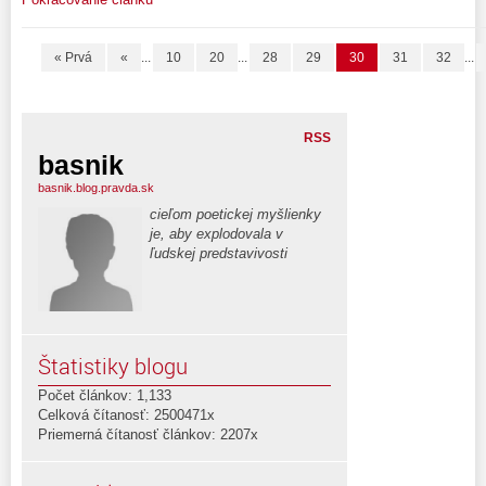
« Prvá
«
...
10
20
...
28
29
30
31
32
...
RSS
basnik
basnik.blog.pravda.sk
cieľom poetickej myšlienky
je, aby explodovala v
ľudskej predstavivosti
Štatistiky blogu
Počet článkov: 1,133
Celková čítanosť: 2500471x
Priemerná čítanosť článkov: 2207x