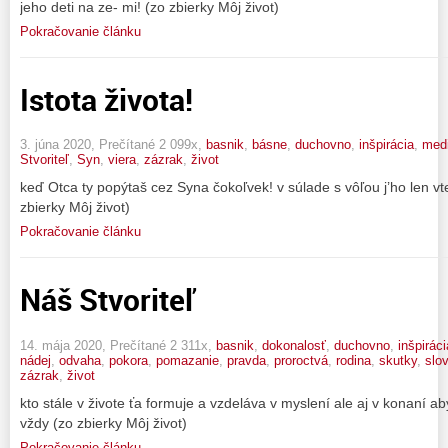
jeho deti na ze- mi! (zo zbierky Môj život)
Pokračovanie článku
Istota života!
3. júna 2020, Prečítané 2 099x,
basnik
,
básne
,
duchovno
,
inšpirácia
,
medi
Stvoriteľ
,
Syn
,
viera
,
zázrak
,
život
keď Otca ty popýtaš cez Syna čokoľvek! v súlade s vôľou j’ho len vt
zbierky Môj život)
Pokračovanie článku
Náš Stvoriteľ
14. mája 2020, Prečítané 2 311x,
basnik
,
dokonalosť
,
duchovno
,
inšpiráci
nádej
,
odvaha
,
pokora
,
pomazanie
,
pravda
,
proroctvá
,
rodina
,
skutky
,
slo
zázrak
,
život
kto stále v živote ťa formuje a vzdeláva v myslení ale aj v konaní aby
vždy (zo zbierky Môj život)
Pokračovanie článku