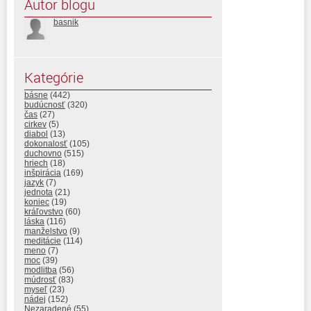
Autor blogu
basnik
Kategórie
básne
(442)
budúcnosť
(320)
čas
(27)
cirkev
(5)
diabol
(13)
dokonalosť
(105)
duchovno
(515)
hriech
(18)
inšpirácia
(169)
jazyk
(7)
jednota
(21)
koniec
(19)
kráľovstvo
(60)
láska
(116)
manželstvo
(9)
meditácie
(114)
meno
(7)
moc
(39)
modlitba
(56)
múdrosť
(83)
myseľ
(23)
nádej
(152)
Nezaradené
(55)