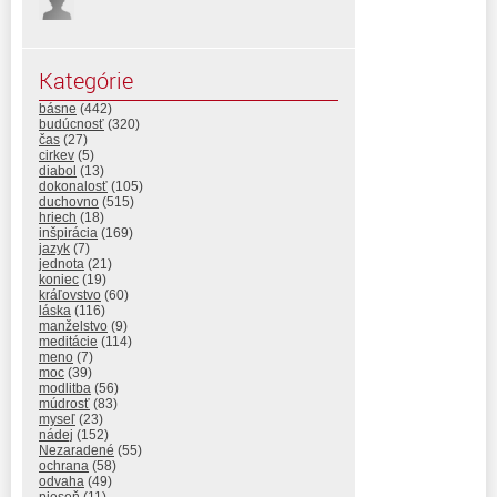
Kategórie
básne
(442)
budúcnosť
(320)
čas
(27)
cirkev
(5)
diabol
(13)
dokonalosť
(105)
duchovno
(515)
hriech
(18)
inšpirácia
(169)
jazyk
(7)
jednota
(21)
koniec
(19)
kráľovstvo
(60)
láska
(116)
manželstvo
(9)
meditácie
(114)
meno
(7)
moc
(39)
modlitba
(56)
múdrosť
(83)
myseľ
(23)
nádej
(152)
Nezaradené
(55)
ochrana
(58)
odvaha
(49)