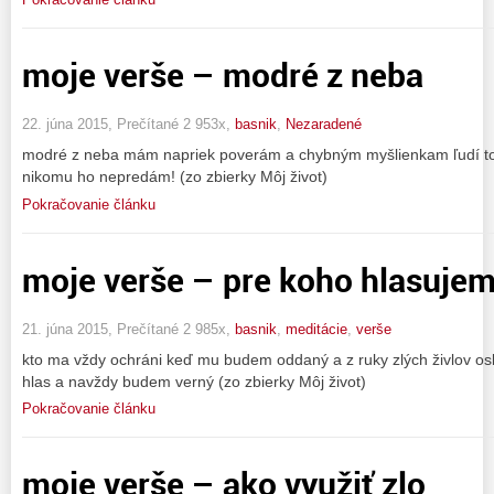
moje verše – modré z neba
22. júna 2015, Prečítané 2 953x,
basnik
,
Nezaradené
modré z neba mám napriek poverám a chybným myšlienkam ľudí t
nikomu ho nepredám! (zo zbierky Môj život)
Pokračovanie článku
moje verše – pre koho hlasuje
21. júna 2015, Prečítané 2 985x,
basnik
,
meditácie
,
verše
kto ma vždy ochráni keď mu budem oddaný a z ruky zlých živlov o
hlas a navždy budem verný (zo zbierky Môj život)
Pokračovanie článku
moje verše – ako využiť zlo