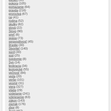
pieseň
(11)
pokora
(105)
pomazanie
(64)
pravda
(216)
proroctvá
(67)
raj
(41)
rodina
(52)
skutky
(82)
slová
(22)
Slovo
(90)
smrť
(6)
spása
(73)
spravodlivosť
(45)
šťastie
(30)
Stvoriteľ
(140)
súcit
(30)
súd
(25)
svedomie
(8)
Syn
(14)
teokracia
(34)
teologické
(55)
večnosť
(84)
veda
(20)
verše
(101)
vesmír
(31)
viera
(327)
vláda
(29)
vzdelanie
(241)
vzkriesenie
(63)
zákon
(143)
zázrak
(176)
zbor
(8)