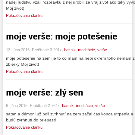
nádej ľudstvu vzali rozprávku z nej urobili že vraj život ako taký vý
Môj život)
Pokračovanie článku
moje verše: moje potešenie
13. júna 2015, Prečítané 3 201x,
basnik
,
meditácie
,
verše
moje potešenie na zemi je to čo mám na nebi okrem toho nemám žia
zbierky Môj život)
Pokračovanie článku
moje verše: zlý sen
6. júna 2015, Prečítané 2 764x,
basnik
,
meditácie
,
verše
satan a démoni už boli zvrhnutí na zem začal čas konca utrpenia a s
budú zvrhnutí do priepasti
Pokračovanie článku