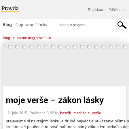
Registrácia
Prihlásenie
Blog
Najnovšie články
Najčítanejšie články
Blog
>
basne.blog.pravda.sk
Najkomentovanejšie články
Zoznam blogov
Komerčné blogy
moje verše – zákon lásky
12. júla 2015, Prečítané 3 829x,
basnik
,
meditácie
,
verše
prejavujme si navzájom lásku je druhé najväčšie prikázanie plňme s
kresťanské poučenie to nové nahradilo starý zákon len niekoľko das