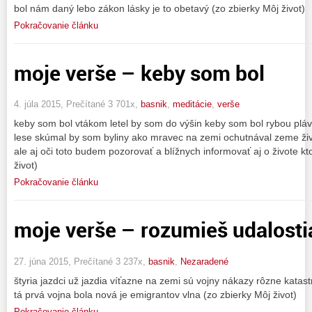
bol nám daný lebo zákon lásky je to obetavý (zo zbierky Môj život)
Pokračovanie článku
moje verše – keby som bol
4. júla 2015, Prečítané 3 701x,
basnik
,
meditácie
,
verše
keby som bol vtákom letel by som do výšin keby som bol rybou pláv
lese skúmal by som byliny ako mravec na zemi ochutnával zeme ži
ale aj oči toto budem pozorovať a blížnych informovať aj o živote kt
život)
Pokračovanie článku
moje verše – rozumieš udalost
27. júna 2015, Prečítané 3 237x,
basnik
,
Nezaradené
štyria jazdci už jazdia víťazne na zemi sú vojny nákazy rôzne katas
tá prvá vojna bola nová je emigrantov vlna (zo zbierky Môj život)
Pokračovanie článku