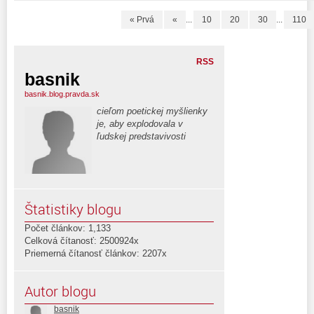
« Prvá
«
...
10
20
30
...
110
RSS
basnik
basnik.blog.pravda.sk
cieľom poetickej myšlienky
je, aby explodovala v
ľudskej predstavivosti
Štatistiky blogu
Počet článkov: 1,133
Celková čítanosť: 2500924x
Priemerná čítanosť článkov: 2207x
Autor blogu
basnik