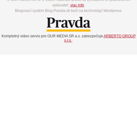
vydavateľ,
viac info
.
Blogovací systém Blog.Pravda.sk beží na technológií Wordpress.
Kompletný video servis pre OUR MEDIA SR a.s. zabezpečuje
ARBERTO GROUP
s.r.o.
.