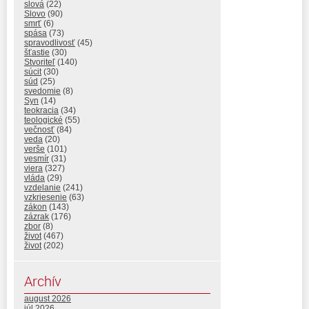
slová
(22)
Slovo
(90)
smrť
(6)
spása
(73)
spravodlivosť
(45)
šťastie
(30)
Stvoriteľ
(140)
súcit
(30)
súd
(25)
svedomie
(8)
Syn
(14)
teokracia
(34)
teologické
(55)
večnosť
(84)
veda
(20)
verše
(101)
vesmír
(31)
viera
(327)
vláda
(29)
vzdelanie
(241)
vzkriesenie
(63)
zákon
(143)
zázrak
(176)
zbor
(8)
život
(467)
život
(202)
Archív
august 2026
júl 2026