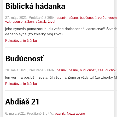
Biblická hádanka
27. mája 2021, Prečítané 2 365x,
basnik
,
básne
,
budúcnosť
,
verše
,
vesmí
vzkriesenie
,
zákon
,
zázrak
,
život
jeho synovia pomazaní budú večne drahocenné vlastníctvo!! Stvori
deného syna (zo zbierky Môj život)
Pokračovanie článku
Budúcnosť
20. mája 2021, Prečítané 2 060x,
basnik
,
básne
,
budúcnosť
,
čas
,
duchov
len verní a poslušní zostanú! vždy na Zemi aj vždy tu! (zo zbierky Mô
Pokračovanie článku
Abdiáš 21
6. mája 2021, Prečítané 1 877x,
basnik
,
Nezaradené