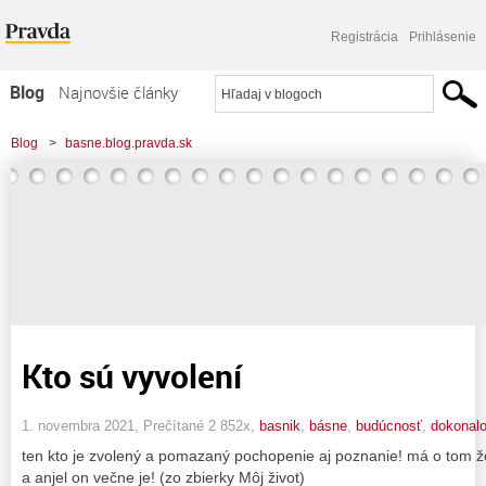
Registrácia
Prihlásenie
Blog
Najnovšie články
Najčítanejšie články
Blog
>
basne.blog.pravda.sk
Najkomentovanejšie články
Zoznam blogov
Komerčné blogy
Kto sú vyvolení
1. novembra 2021, Prečítané 2 852x,
basnik
,
básne
,
budúcnosť
,
dokonal
ten kto je zvolený a pomazaný pochopenie aj poznanie! má o tom 
a anjel on večne je! (zo zbierky Môj život)