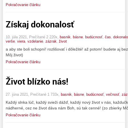
Pokračovanie článku
Získaj dokonalosť
10. júla 2021, Prečítané 2 220x,
basnik
,
básne
,
budúcnosť
,
čas
,
dokonalo
verše
,
viera
,
vzdelanie
,
zázrak
,
život
a aby ste boli schopní! rozlišovať i dôležité! až potom! budete aj bez
Môj život)
Pokračovanie článku
Život blízko nás!
27. júna 2021, Prečítané 1 733x,
basnik
,
básne
,
budúcnosť
,
večnosť
,
záz
Každý slnka lúč, každý svieži dážď, každý nový život v nás, každučk
nádherné, cez ne život dáva nám Boh, sú tak cenné! (zo zbierky Môj
Pokračovanie článku