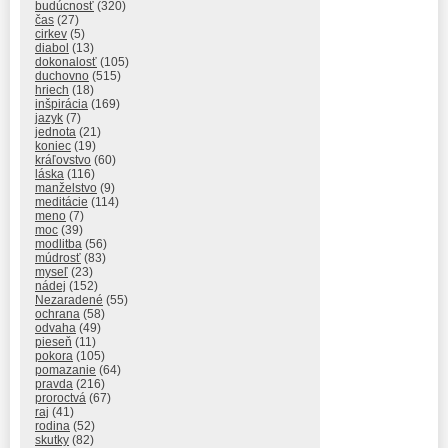
budúcnosť
(320)
čas
(27)
cirkev
(5)
diabol
(13)
dokonalosť
(105)
duchovno
(515)
hriech
(18)
inšpirácia
(169)
jazyk
(7)
jednota
(21)
koniec
(19)
kráľovstvo
(60)
láska
(116)
manželstvo
(9)
meditácie
(114)
meno
(7)
moc
(39)
modlitba
(56)
múdrosť
(83)
myseľ
(23)
nádej
(152)
Nezaradené
(55)
ochrana
(58)
odvaha
(49)
pieseň
(11)
pokora
(105)
pomazanie
(64)
pravda
(216)
proroctvá
(67)
raj
(41)
rodina
(52)
skutky
(82)