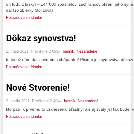
on ľuďu z lásky! – 144 000 spasiteľov, záchrancov okrem jeho syna s
dal (zo zbierky Môj život)
Pokračovanie článku
Dôkaz synovstva!
1. mája 2021, Prečítané 2 699x,
basnik
,
Nezaradené
to čo už nám dal zjavením i chápaním! Písiem je i synovstva dôkazo
Pokračovanie článku
Nové Stvorenie!
2. apríla 2021, Prečítané 2 404x,
basnik
,
Nezaradené
kto patrí k prvému to vzkrieseniu šťastný! ale aj svätý je! tak bude! 
Pokračovanie článku