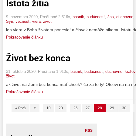
Istota žitia
9. novembra 2020, Prečítané 2 616x,
basnik
,
budúcnosť
,
čas
,
duchovno
,
Syn
,
večnosť
,
viera
,
život
len viera v Boha životom ponesie! a človek nemôže nikomu Istotu da
Pokračovanie článku
Život bez konca
31. októbra 2020, Prečítané 1 910x,
basnik
,
budúcnosť
,
duchovno
,
kráľov
život
ak život na Zemi bez konca mať chceš? čo za to ty! Otcovi na na neb
Pokračovanie článku
« Prvá
«
...
10
20
...
26
27
28
29
30
...
RSS