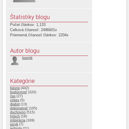
Štatistiky blogu
Počet článkov: 1,133
Celková čítanosť: 2496601x
Priemerná čítanosť článkov: 2204x
Autor blogu
basnik
Kategórie
básne
(442)
budúcnosť
(320)
čas
(27)
cirkev
(5)
diabol
(13)
dokonalosť
(105)
duchovno
(515)
hriech
(18)
inšpirácia
(169)
jazyk
(7)
jednota
(21)