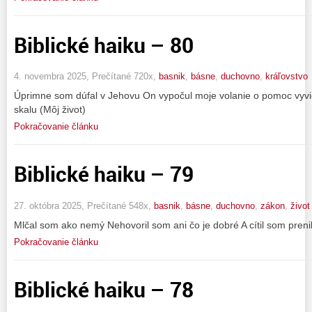
Biblické haiku – 80
4. novembra 2025, Prečítané 720x,
basnik
,
básne
,
duchovno
,
kráľovstvo
Úprimne som dúfal v Jehovu On vypočul moje volanie o pomoc vyvi
skalu (Môj život)
Pokračovanie článku
Biblické haiku – 79
27. októbra 2025, Prečítané 548x,
basnik
,
básne
,
duchovno
,
zákon
,
život
Mlčal som ako nemý Nehovoril som ani čo je dobré A cítil som preni
Pokračovanie článku
Biblické haiku – 78