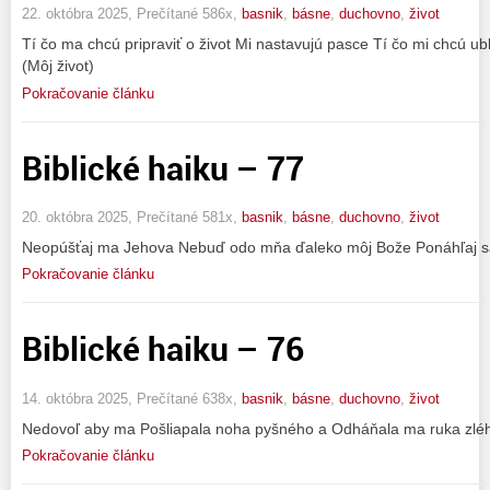
22. októbra 2025, Prečítané 586x,
basnik
,
básne
,
duchovno
,
život
Tí čo ma chcú pripraviť o život Mi nastavujú pasce Tí čo mi chcú u
(Môj život)
Pokračovanie článku
Biblické haiku – 77
20. októbra 2025, Prečítané 581x,
basnik
,
básne
,
duchovno
,
život
Neopúšťaj ma Jehova Nebuď odo mňa ďaleko môj Bože Ponáhľaj sa
Pokračovanie článku
Biblické haiku – 76
14. októbra 2025, Prečítané 638x,
basnik
,
básne
,
duchovno
,
život
Nedovoľ aby ma Pošliapala noha pyšného a Odháňala ma ruka zlého
Pokračovanie článku