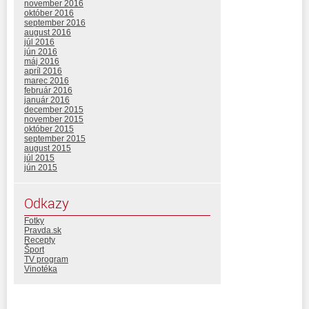
november 2016
október 2016
september 2016
august 2016
júl 2016
jún 2016
máj 2016
apríl 2016
marec 2016
február 2016
január 2016
december 2015
november 2015
október 2015
september 2015
august 2015
júl 2015
jún 2015
Odkazy
Fotky
Pravda.sk
Recepty
Šport
TV program
Vinotéka