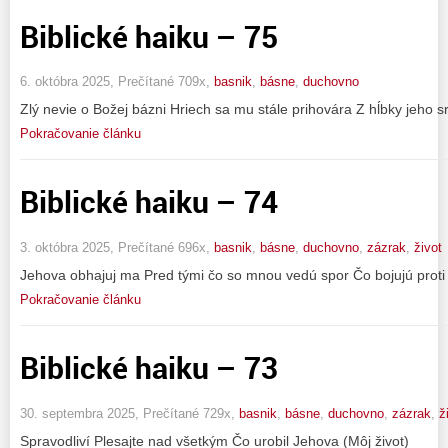
Biblické haiku – 75
6. októbra 2025, Prečítané 709x,
basnik
,
básne
,
duchovno
Zlý nevie o Božej bázni Hriech sa mu stále prihovára Z hĺbky jeho sr
Pokračovanie článku
Biblické haiku – 74
3. októbra 2025, Prečítané 696x,
basnik
,
básne
,
duchovno
,
zázrak
,
život
Jehova obhajuj ma Pred tými čo so mnou vedú spor Čo bojujú proti
Pokračovanie článku
Biblické haiku – 73
30. septembra 2025, Prečítané 729x,
basnik
,
básne
,
duchovno
,
zázrak
,
ž
Spravodliví Plesajte nad všetkým Čo urobil Jehova (Môj život)